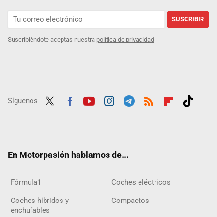
SUSCRIBIR
Suscribiéndote aceptas nuestra
política de privacidad
Síguenos
Twit
Fac
Yout
Inst
Tele
RSS
Flip
Tikt
ter
ebo
ube
agra
gra
boar
ok
ok
m
m
d
En Motorpasión hablamos de...
Fórmula1
Coches eléctricos
Coches híbridos y
Compactos
enchufables