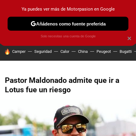
Ya puedes ver más de Motorpasion en Google
PRUEBAS
COCHES ELÉCTRICOS
OBSERVATORIO
F1
Añádenos como fuente preferida
Solo necesitas una cuenta de Google
×
HOY SE HABLA DE
Camper
Seguridad
Calor
China
Peugeot
Bugatti
Pastor Maldonado admite que ir a
Lotus fue un riesgo