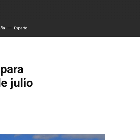
aña
Experto
 para
e julio