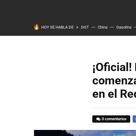
HOY SE HABLA DE
DGT
China
Gasolina
¡Oficial
comenzar
en el Re
3 comentarios
F