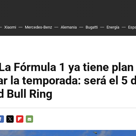
Xiaomi
Mercedes-Benz
Alemania
Bugatti
Energía
Esp
! La Fórmula 1 ya tiene plan
 la temporada: será el 5 d
d Bull Ring
ACEBOOK
TWITTER
FLIPBOARD
E-
MAIL