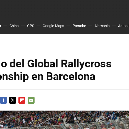
r
China
GPS
Google Maps
Porsche
Alemania
Aston 
o del Global Rallycross
nship en Barcelona
FACEBOOK
TWITTER
FLIPBOARD
E-
MAIL