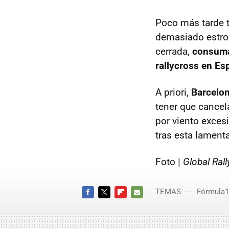
Poco más tarde t
demasiado estrop
cerrada,
consuman
rallycross en Es
A priori,
Barcelon
tener que cancel
por viento exces
tras esta lament
Foto |
Global Ral
TEMAS
Fórmula1
FACEBOOK
TWITTER
FLIPBOARD
E-
MAIL