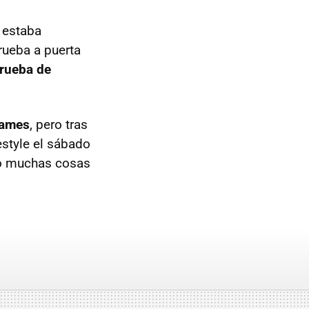
 estaba
rueba a puerta
prueba de
Games
, pero tras
estyle el sábado
to muchas cosas