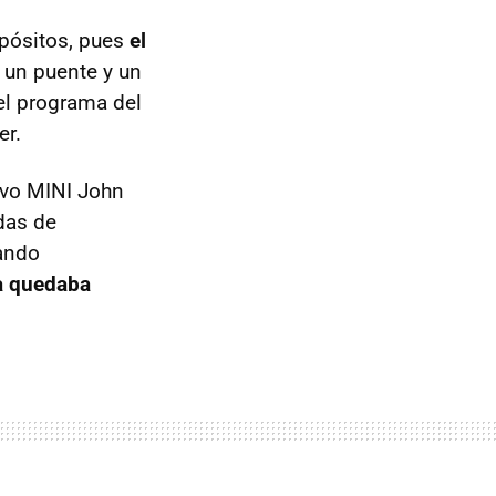
rpósitos, pues
el
a un puente y un
el programa del
er.
evo MINI John
das de
bando
a quedaba