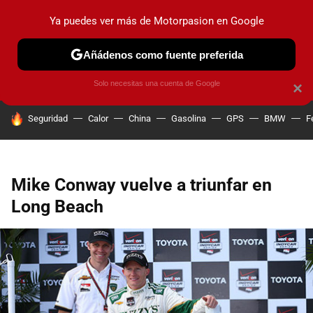
Ya puedes ver más de Motorpasion en Google
PRUEBAS
COCHES ELÉCTRICOS
OBSERVATORIO
F1
Añádenos como fuente preferida
Solo necesitas una cuenta de Google
×
HOY SE HABLA DE
Seguridad
Calor
China
Gasolina
GPS
BMW
F
Mike Conway vuelve a triunfar en
Long Beach