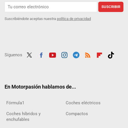
SUSCRIBIR
Suscribiéndote aceptas nuestra
política de privacidad
Síguenos
Twit
Fac
Yout
Inst
Tele
RSS
Flip
Tikt
ter
ebo
ube
agra
gra
boar
ok
ok
m
m
d
En Motorpasión hablamos de...
Fórmula1
Coches eléctricos
Coches híbridos y
Compactos
enchufables