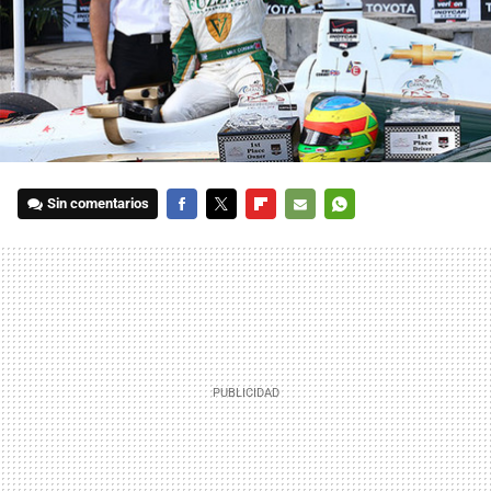
Sin comentarios
FACEBOOK
TWITTER
FLIPBOARD
E-
WHATSAPP
MAIL