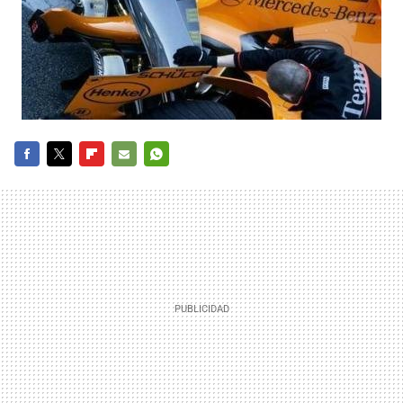
FACEBOOK
TWITTER
FLIPBOARD
E-
WHATSAPP
MAIL