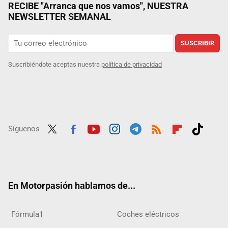
RECIBE "Arranca que nos vamos", NUESTRA
NEWSLETTER SEMANAL
SUSCRIBIR
Suscribiéndote aceptas nuestra
política de privacidad
Síguenos
Twit
Fac
Yout
Inst
Tele
RSS
Flip
Tikt
ter
ebo
ube
agra
gra
boar
ok
ok
m
m
d
En Motorpasión hablamos de...
Fórmula1
Coches eléctricos