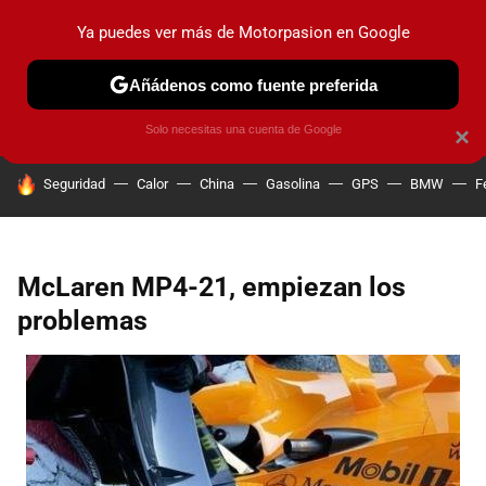
Ya puedes ver más de Motorpasion en Google
PRUEBAS
COCHES ELÉCTRICOS
OBSERVATORIO
F1
Añádenos como fuente preferida
Solo necesitas una cuenta de Google
×
HOY SE HABLA DE
Seguridad
Calor
China
Gasolina
GPS
BMW
F
McLaren MP4-21, empiezan los
problemas