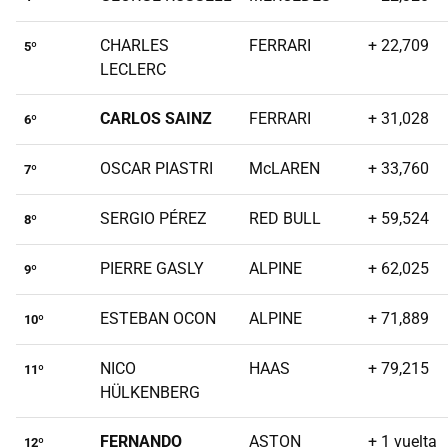
CHARLES
FERRARI
+ 22,709
5º
LECLERC
CARLOS SAINZ
FERRARI
+ 31,028
6º
OSCAR PIASTRI
McLAREN
+ 33,760
7º
SERGIO PÉREZ
RED BULL
+ 59,524
8º
PIERRE GASLY
ALPINE
+ 62,025
9º
ESTEBAN OCON
ALPINE
+ 71,889
10º
NICO
HAAS
+ 79,215
11º
HÜLKENBERG
FERNANDO
ASTON
+ 1 vuelta
12º