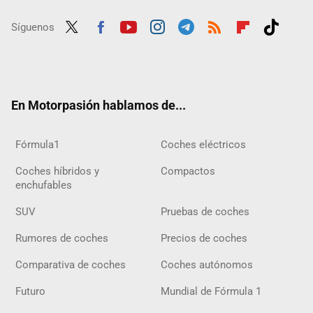
Síguenos
Twit
Fac
Yout
Inst
Tele
RSS
Flip
Tikt
ter
ebo
ube
agra
gra
boar
ok
ok
m
m
d
En Motorpasión hablamos de...
Fórmula1
Coches eléctricos
Coches híbridos y
Compactos
enchufables
SUV
Pruebas de coches
Rumores de coches
Precios de coches
Comparativa de coches
Coches autónomos
Futuro
Mundial de Fórmula 1