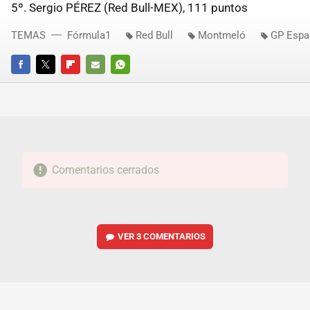
5º. Sergio PÉREZ (Red Bull-MEX), 111 puntos
TEMAS
Fórmula1
Red Bull
Montmeló
GP Espa
FACEBOOK
TWITTER
FLIPBOARD
E-
WHATSAPP
MAIL
Comentarios cerrados
VER
3 COMENTARIOS