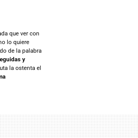
nada que ver con
no lo quiere
do de la palabra
seguidas y
ta la ostenta el
rma