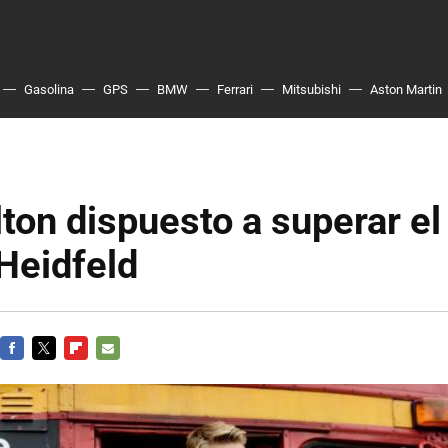
Gasolina
GPS
BMW
Ferrari
Mitsubishi
Aston Martin
ton dispuesto a superar el
Heidfeld
FACEBOOK
TWITTER
FLIPBOARD
E-
MAIL