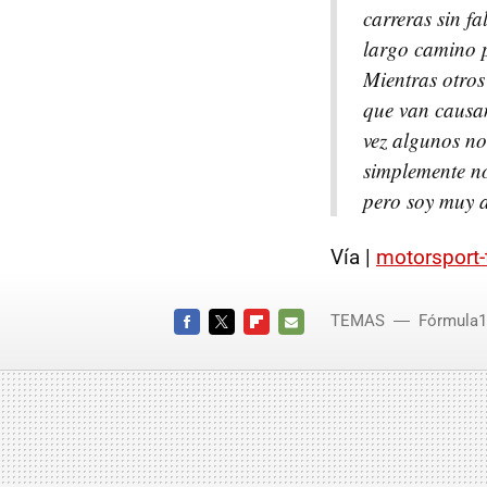
carreras sin fa
largo camino p
Mientras otros
que van causan
vez algunos no
simplemente no
pero soy muy a
Vía |
motorsport-
TEMAS
Fórmula1
FACEBOOK
TWITTER
FLIPBOARD
E-
MAIL