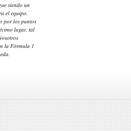
igue siendo un
ra el equipo.
to por los puntos
cimo lugar, tal
Nosotros
en la Fórmula 1
ueda.