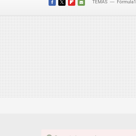
TEMAS
Fórmula1
FACEBOOK
TWITTER
FLIPBOARD
E-
MAIL