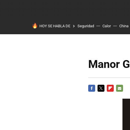
HOY SE HABLA DE
Seguridad
Calor
China
Manor GP
FACEBOOK
TWITTER
FLIPBOARD
E-
MAIL