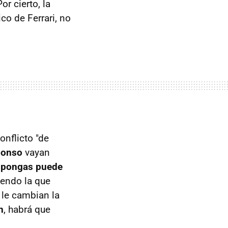
or cierto, la
ico de Ferrari, no
onflicto "de
lonso
vayan
e pongas puede
iendo la que
 le cambian la
n
, habrá que