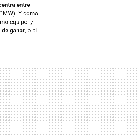
centra entre
s BMW). Y como
smo equipo, y
s de ganar
, o al