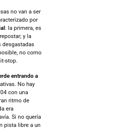
osas no van a ser
racterizado por
al
: la primera, es
epostar; y la
as desgastadas
 posible, no como
it-stop.
erde entrando a
eativas. No hay
004 con una
gran ritmo de
da era
vía. Si no quería
 pista libre a un