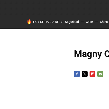
HOY SE HABLA DE
Seguridad
Calor
China
Magny Co
FACEBOOK
TWITTER
FLIPBOARD
E-
MAIL