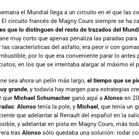
semana el Mundial llega a un circuito en el que las c
 El circuito francés de Magny Cours siempre se ha ca
es que lo distinguen del resto de trazados del Mundi
lane muy corto que apenas penaliza las paradas para r
 las características del asfalto, era peor ir con gom
mbustible, por lo que era conveniente parar lo antes
rcuitos, en los que se intentaba alargar al máximo el p
lane sea ahora un pelín más largo,
el tiempo que se pi
muy grande
, y todavía hay margen para estrategias cr
r que
Michael Schumacher
ganó aquí a
Alonso
en 2
radas
:
Alonso
tenía la pole, y
Michael
, que tenía un 
ciente que adelantar al Renault del español en la sali
sible, y adelantar en pista en Magny Cours, más toda
rera tras
Alonso
sólo quedaba una solución: rodar con