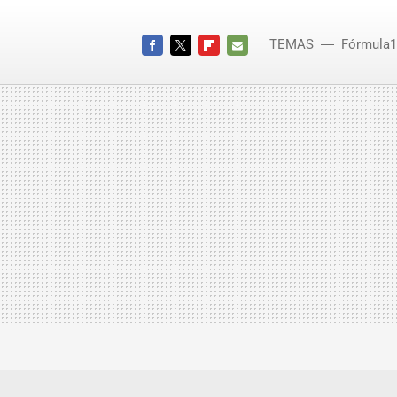
TEMAS
Fórmula1
FACEBOOK
TWITTER
FLIPBOARD
E-
MAIL