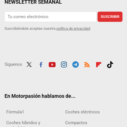
NEWSLETTER SEMANAL
SUSCRIBIR
Suscribiéndote aceptas nuestra
política de privacidad
Síguenos
Twit
Fac
Yout
Inst
Tele
RSS
Flip
Tikt
ter
ebo
ube
agra
gra
boar
ok
ok
m
m
d
En Motorpasión hablamos de...
Fórmula1
Coches eléctricos
Coches híbridos y
Compactos