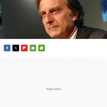
FACEBOOK
TWITTER
FLIPBOARD
E-
WHATSAPP
MAIL