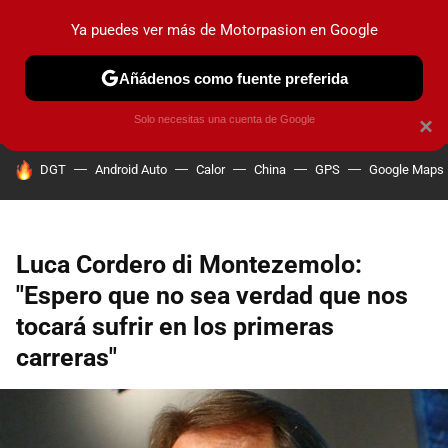
Ya puedes ver más de Motorpasion en Google
PRUEBAS
COCHES ELÉCTRICOS
OBSERVATORIO
F1
Añádenos como fuente preferida
Solo necesitas una cuenta de Google
×
HOY SE HABLA DE
DGT
Android Auto
Calor
China
GPS
Google Maps
Luca Cordero di Montezemolo:
"Espero que no sea verdad que nos
tocará sufrir en los primeras
carreras"