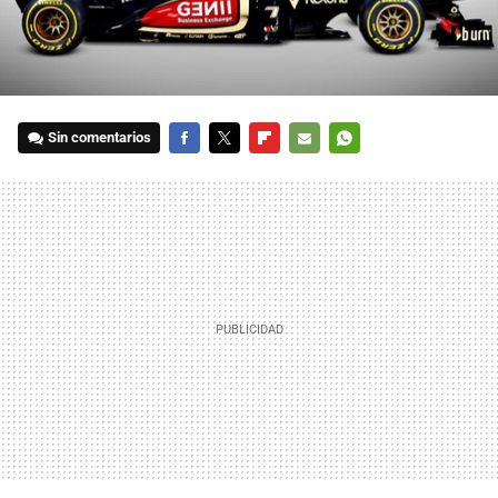
Sin comentarios
FACEBOOK
TWITTER
FLIPBOARD
E-
WHATSAPP
MAIL