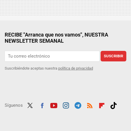
RECIBE "Arranca que nos vamos", NUESTRA
NEWSLETTER SEMANAL
SUSCRIBIR
Suscribiéndote aceptas nuestra
política de privacidad
Síguenos
Twit
Fac
Yout
Inst
Tele
RSS
Flip
Tikt
ter
ebo
ube
agra
gra
boar
ok