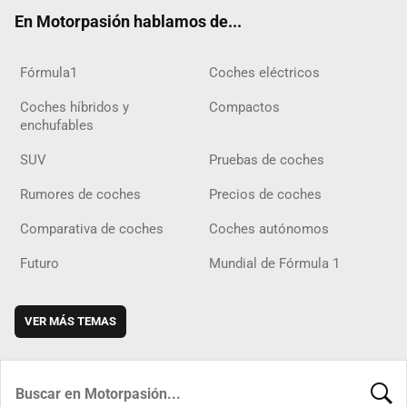
ok
m
m
d
En Motorpasión hablamos de...
Fórmula1
Coches eléctricos
Coches híbridos y
Compactos
enchufables
SUV
Pruebas de coches
Rumores de coches
Precios de coches
Comparativa de coches
Coches autónomos
Futuro
Mundial de Fórmula 1
VER MÁS TEMAS