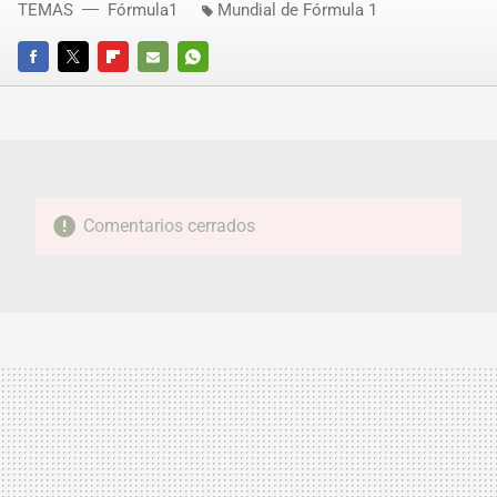
TEMAS
Fórmula1
Mundial de Fórmula 1
FACEBOOK
TWITTER
FLIPBOARD
E-
WHATSAPP
MAIL
Comentarios cerrados