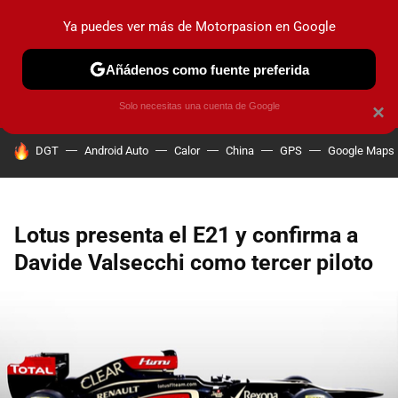
Ya puedes ver más de Motorpasion en Google
PRUEBAS
COCHES ELÉCTRICOS
OBSERVATORIO
F1
Añádenos como fuente preferida
Solo necesitas una cuenta de Google
×
HOY SE HABLA DE
DGT
Android Auto
Calor
China
GPS
Google Maps
Lotus presenta el E21 y confirma a
Davide Valsecchi como tercer piloto