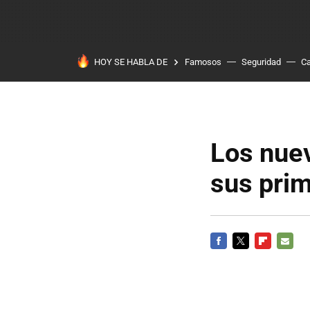
HOY SE HABLA DE
Famosos
Seguridad
Ca
Los nuev
sus prim
FACEBOOK
TWITTER
FLIPBOARD
E-
MAIL