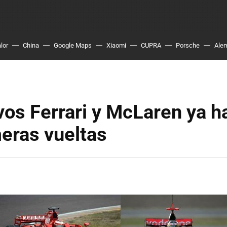
lor
China
Google Maps
Xiaomi
CUPRA
Porsche
Ale
os Ferrari y McLaren ya h
eras vueltas