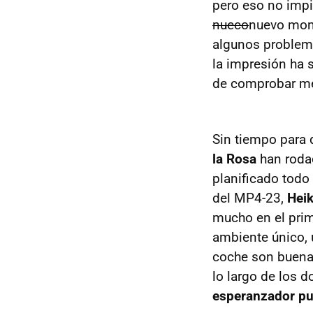
pero eso no impi
nueco
nuevo mon
algunos problema
la impresión ha 
de comprobar me
Sin tiempo para d
la Rosa
han rodad
planificado todo
del MP4-23,
Hei
mucho en el prim
ambiente único,
coche son buenas
lo largo de los 
esperanzador pu