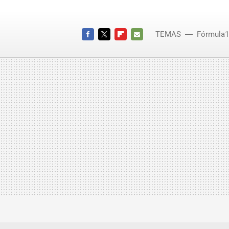
TEMAS
Fórmula1
Ferrari
FACEBOOK
TWITTER
FLIPBOARD
E-
MAIL