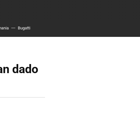
mania
Bugatti
an dado