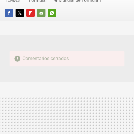
TEMAS
Fórmula1
Mundial de Fórmula 1
FACEBOOK
TWITTER
FLIPBOARD
E-
WHATSAPP
MAIL
Comentarios cerrados