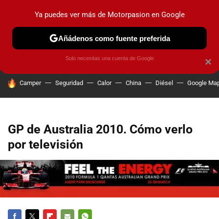
Ya puedes ver más de Motorpasion en Google
PRUEBAS
COCHES ELÉCTRICOS
OBSERVATORIO
F1
Añádenos como fuente preferida
Solo necesitas una cuenta de Google
×
HOY SE HABLA DE
Camper
Seguridad
Calor
China
Diésel
Google Ma
GP de Australia 2010. Cómo verlo
por televisión