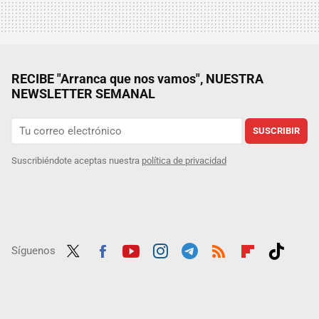
RECIBE "Arranca que nos vamos", NUESTRA
NEWSLETTER SEMANAL
SUSCRIBIR
Suscribiéndote aceptas nuestra
política de privacidad
Síguenos
Twit
Fac
Yout
Inst
Tele
RSS
Flip
Tikt
ter
ebo
ube
agra
gra
boar
ok
ok
m
m
d