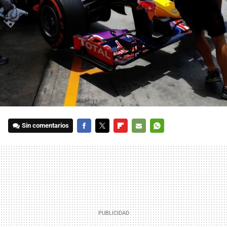
Sin comentarios
FACEBOOK
TWITTER
FLIPBOARD
E-
WHATSAPP
MAIL