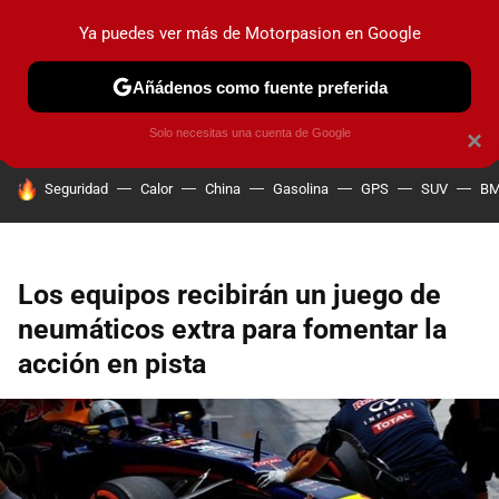
Ya puedes ver más de Motorpasion en Google
PRUEBAS
COCHES ELÉCTRICOS
OBSERVATORIO
F1
Añádenos como fuente preferida
Solo necesitas una cuenta de Google
×
HOY SE HABLA DE
Seguridad
Calor
China
Gasolina
GPS
SUV
B
Los equipos recibirán un juego de
neumáticos extra para fomentar la
acción en pista