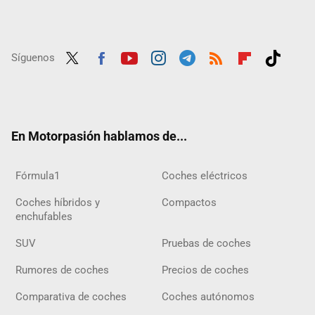
Síguenos
Twit
Fac
Yout
Inst
Tele
RSS
Flip
Tikt
ter
ebo
ube
agra
gra
boar
ok
ok
m
m
d
En Motorpasión hablamos de...
Fórmula1
Coches eléctricos
Coches híbridos y
Compactos
enchufables
SUV
Pruebas de coches
Rumores de coches
Precios de coches
Comparativa de coches
Coches autónomos