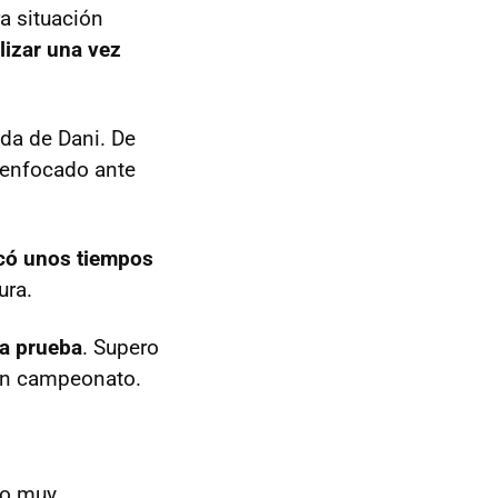
ra situación
lizar una vez
uda de Dani. De
 enfocado ante
có unos tiempos
ura.
la prueba
. Supero
 un campeonato.
to muy