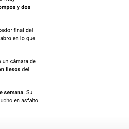
rompos y dos
edor final del
tabro en lo que
on un cámara de
on ilesos
del
de semana
. Su
mucho en asfalto