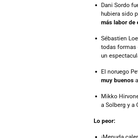
Dani Sordo fue
hubiera sido p
más labor de 
Sébastien Loeb
todas formas
un espectacul
El noruego Pet
muy buenos
a
Mikko Hirvon
a Solberg y a
Lo peor:
¡Menuda calen