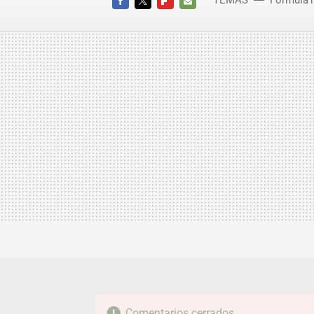
TEMAS
Fórmula1
FACEBOOK
TWITTER
FLIPBOARD
E-
MAIL
Comentarios cerrados