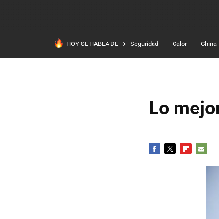
HOY SE HABLA DE
Seguridad
Calor
China
Lo mejor
FACEBOOK
TWITTER
FLIPBOARD
E-
MAIL