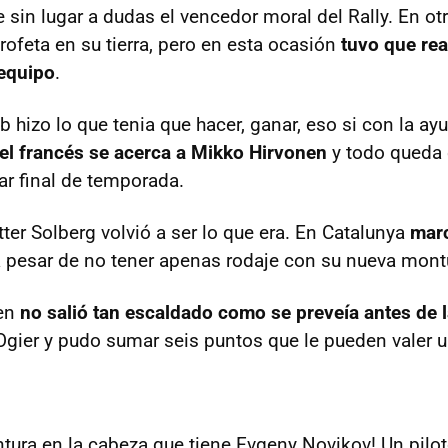
 sin lugar a dudas el vencedor moral del Rally. En ot
rofeta en su tierra, pero en esta ocasión
tuvo que rea
equipo
.
 hizo lo que tenia que hacer, ganar, eso si con la ay
el francés se acerca a Mikko Hirvonen
y todo queda
ar final de temporada.
ter Solberg volvió a ser lo que era. En Catalunya
mar
 pesar de no tener apenas rodaje con su nueva mont
en
no salió tan escaldado como se preveía antes de 
 Ogier y pudo sumar seis puntos que le pueden valer
tura en la cabeza que tiene Evgeny Novikov! Un pilo