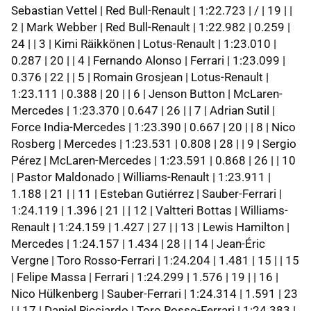
Sebastian Vettel | Red Bull-Renault | 1:22.723 | / | 19 | |
2 | Mark Webber | Red Bull-Renault | 1:22.982 | 0.259 |
24 | | 3 | Kimi Räikkönen | Lotus-Renault | 1:23.010 |
0.287 | 20 | | 4 | Fernando Alonso | Ferrari | 1:23.099 |
0.376 | 22 | | 5 | Romain Grosjean | Lotus-Renault |
1:23.111 | 0.388 | 20 | | 6 | Jenson Button | McLaren-
Mercedes | 1:23.370 | 0.647 | 26 | | 7 | Adrian Sutil |
Force India-Mercedes | 1:23.390 | 0.667 | 20 | | 8 | Nico
Rosberg | Mercedes | 1:23.531 | 0.808 | 28 | | 9 | Sergio
Pérez | McLaren-Mercedes | 1:23.591 | 0.868 | 26 | | 10
| Pastor Maldonado | Williams-Renault | 1:23.911 |
1.188 | 21 | | 11 | Esteban Gutiérrez | Sauber-Ferrari |
1:24.119 | 1.396 | 21 | | 12 | Valtteri Bottas | Williams-
Renault | 1:24.159 | 1.427 | 27 | | 13 | Lewis Hamilton |
Mercedes | 1:24.157 | 1.434 | 28 | | 14 | Jean-Éric
Vergne | Toro Rosso-Ferrari | 1:24.204 | 1.481 | 15 | | 15
| Felipe Massa | Ferrari | 1:24.299 | 1.576 | 19 | | 16 |
Nico Hülkenberg | Sauber-Ferrari | 1:24.314 | 1.591 | 23
| | 17 | Daniel Ricciardo | Toro Rosso-Ferrari | 1:24.383 |