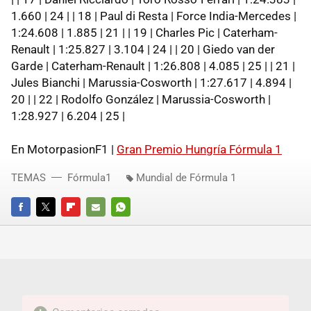
1.660 | 24 | | 18 | Paul di Resta | Force India-Mercedes |
1:24.608 | 1.885 | 21 | | 19 | Charles Pic | Caterham-
Renault | 1:25.827 | 3.104 | 24 | | 20 | Giedo van der
Garde | Caterham-Renault | 1:26.808 | 4.085 | 25 | | 21 |
Jules Bianchi | Marussia-Cosworth | 1:27.617 | 4.894 |
20 | | 22 | Rodolfo González | Marussia-Cosworth |
1:28.927 | 6.204 | 25 |
En MotorpasionF1 |
Gran Premio Hungría Fórmula 1
TEMAS
Fórmula1
Mundial de Fórmula 1
FACEBOOK
TWITTER
FLIPBOARD
E-
WHATSAPP
MAIL