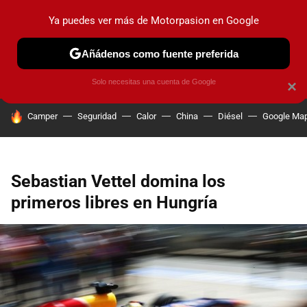
Ya puedes ver más de Motorpasion en Google
PRUEBAS
COCHES ELÉCTRICOS
OBSERVATORIO
F1
Añádenos como fuente preferida
Solo necesitas una cuenta de Google
×
HOY SE HABLA DE
Camper
Seguridad
Calor
China
Diésel
Google Ma
Sebastian Vettel domina los
primeros libres en Hungría