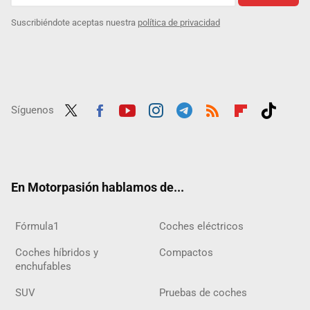
Suscribiéndote aceptas nuestra
política de privacidad
Síguenos
Twit
Fac
Yout
Inst
Tele
RSS
Flip
Tikt
ter
ebo
ube
agra
gra
boar
ok
ok
m
m
d
En Motorpasión hablamos de...
Fórmula1
Coches eléctricos
Coches híbridos y
Compactos
enchufables
SUV
Pruebas de coches