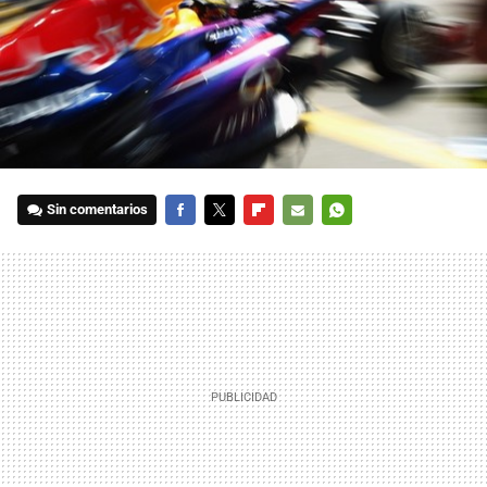
Sin comentarios
FACEBOOK
TWITTER
FLIPBOARD
E-
WHATSAPP
MAIL