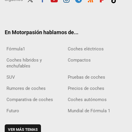
Twit
Fac
Yout
Inst
Tele
RSS
Flip
Tikt
ter
ebo
ube
agra
gra
boar
ok
ok
m
m
d
En Motorpasión hablamos de...
Fórmula1
Coches eléctricos
Coches híbridos y
Compactos
enchufables
SUV
Pruebas de coches
Rumores de coches
Precios de coches
Comparativa de coches
Coches autónomos
Futuro
Mundial de Fórmula 1
VER MÁS TEMAS