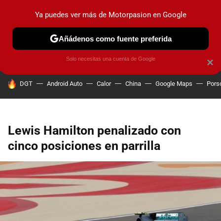
Ya puedes ver más de Motorpasion en Google
PRUEBAS
COCHES ELÉCTRICOS
OBSERVATORIO
F1
Añádenos como fuente preferida
Solo necesitas una cuenta de Google
×
HOY SE HABLA DE
DGT
Android Auto
Calor
China
Google Maps
Pors
Lewis Hamilton penalizado con
cinco posiciones en parrilla