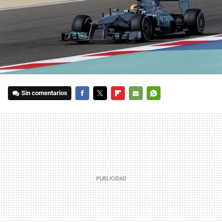
Sin comentarios
FACEBOOK
TWITTER
FLIPBOARD
E-
WHATSAPP
MAIL