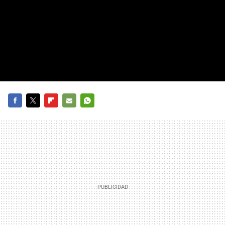
FACEBOOK
TWITTER
FLIPBOARD
E-
WHATSAPP
MAIL