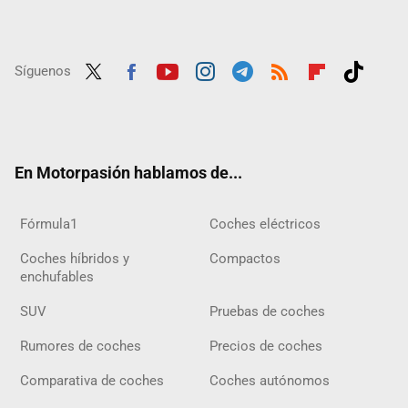
Síguenos
Twit
Fac
Yout
Inst
Tele
RSS
Flip
Tikt
ter
ebo
ube
agra
gra
boar
ok
ok
m
m
d
En Motorpasión hablamos de...
Fórmula1
Coches eléctricos
Coches híbridos y
Compactos
enchufables
SUV
Pruebas de coches
Rumores de coches
Precios de coches
Comparativa de coches
Coches autónomos