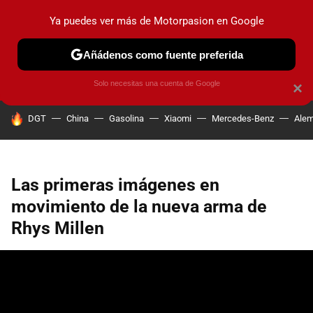
Ya puedes ver más de Motorpasion en Google
PRUEBAS
COCHES ELÉCTRICOS
OBSERVATORIO
F1
Añádenos como fuente preferida
Solo necesitas una cuenta de Google
×
HOY SE HABLA DE
DGT
China
Gasolina
Xiaomi
Mercedes-Benz
Alem
Las primeras imágenes en
movimiento de la nueva arma de
Rhys Millen