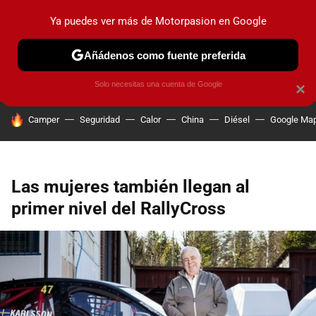
Ya puedes ver más de Motorpasion en Google
PRUEBAS
COCHES ELÉCTRICOS
OBSERVATORIO
F1
Añádenos como fuente preferida
Solo necesitas una cuenta de Google
×
HOY SE HABLA DE
Camper
Seguridad
Calor
China
Diésel
Google Ma
Las mujeres también llegan al
primer nivel del RallyCross