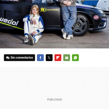
Sin comentarios
FACEBOOK
TWITTER
FLIPBOARD
E-
WHATSAPP
MAIL