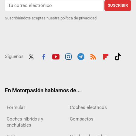
SUSCRIBIR
Suscribiéndote aceptas nuestra
política de privacidad
Síguenos
Twit
Fac
Yout
Inst
Tele
RSS
Flip
Tikt
ter
ebo
ube
agra
gra
boar
ok
ok
m
m
d
En Motorpasión hablamos de...
Fórmula1
Coches eléctricos
Coches híbridos y
Compactos
enchufables