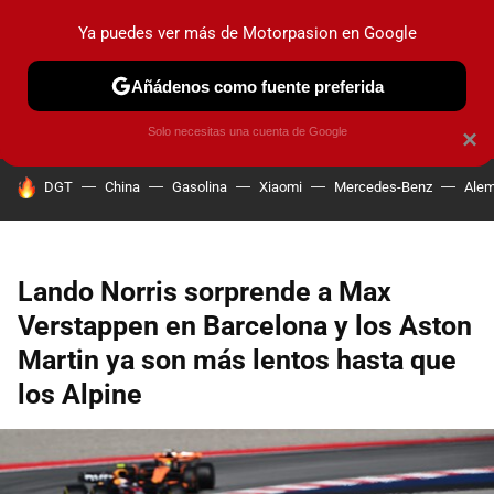
Ya puedes ver más de Motorpasion en Google
PRUEBAS
COCHES ELÉCTRICOS
OBSERVATORIO
F1
Añádenos como fuente preferida
Solo necesitas una cuenta de Google
×
HOY SE HABLA DE
DGT
China
Gasolina
Xiaomi
Mercedes-Benz
Alem
Lando Norris sorprende a Max
Verstappen en Barcelona y los Aston
Martin ya son más lentos hasta que
los Alpine