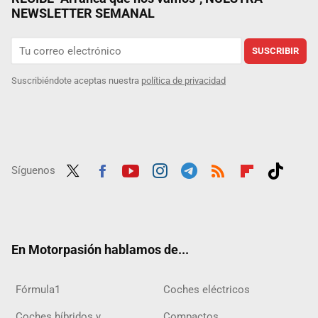
NEWSLETTER SEMANAL
SUSCRIBIR
Suscribiéndote aceptas nuestra
política de privacidad
Síguenos
Twit
Fac
Yout
Inst
Tele
RSS
Flip
Tikt
ter
ebo
ube
agra
gra
boar
ok
ok
m
m
d
En Motorpasión hablamos de...
Fórmula1
Coches eléctricos
Coches híbridos y
Compactos