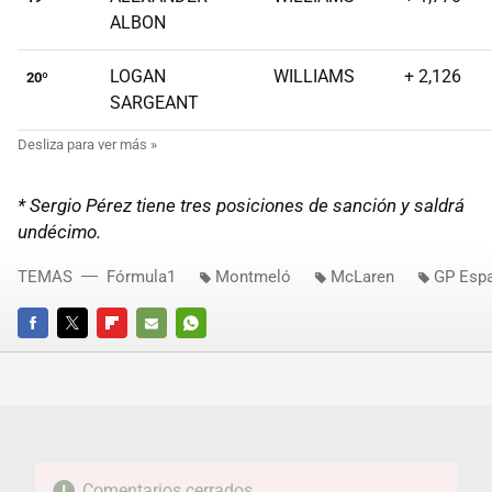
ALBON
LOGAN
WILLIAMS
+ 2,126
20º
SARGEANT
* Sergio Pérez tiene tres posiciones de sanción y saldrá
undécimo.
TEMAS
Fórmula1
Montmeló
McLaren
GP Esp
FACEBOOK
TWITTER
FLIPBOARD
E-
WHATSAPP
MAIL
Comentarios cerrados