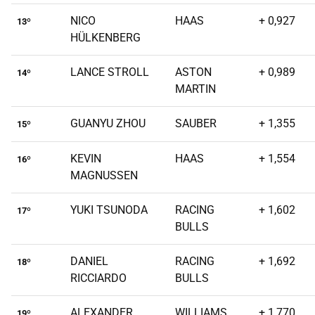
NICO
HAAS
+ 0,927
13º
HÜLKENBERG
LANCE STROLL
ASTON
+ 0,989
14º
MARTIN
GUANYU ZHOU
SAUBER
+ 1,355
15º
KEVIN
HAAS
+ 1,554
16º
MAGNUSSEN
YUKI TSUNODA
RACING
+ 1,602
17º
BULLS
DANIEL
RACING
+ 1,692
18º
RICCIARDO
BULLS
ALEXANDER
WILLIAMS
+ 1,770
19º