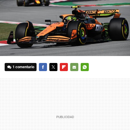
1 comentario
FACEBOOK
TWITTER
FLIPBOARD
E-
WHATSAPP
MAIL