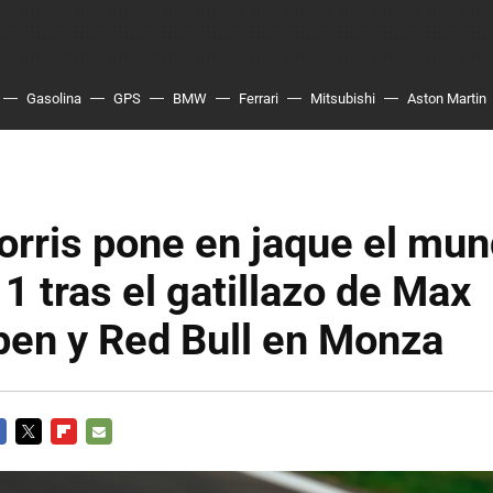
Gasolina
GPS
BMW
Ferrari
Mitsubishi
Aston Martin
rris pone en jaque el mun
1 tras el gatillazo de Max
pen y Red Bull en Monza
CEBOOK
TWITTER
FLIPBOARD
E-
MAIL