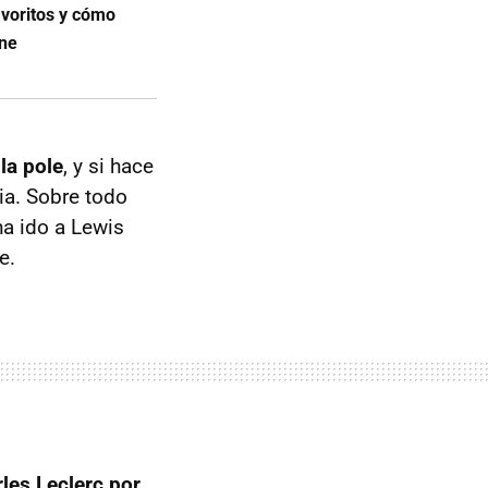
avoritos y cómo
ine
la pole
, y si hace
ia. Sobre todo
a ido a Lewis
e.
les Leclerc por