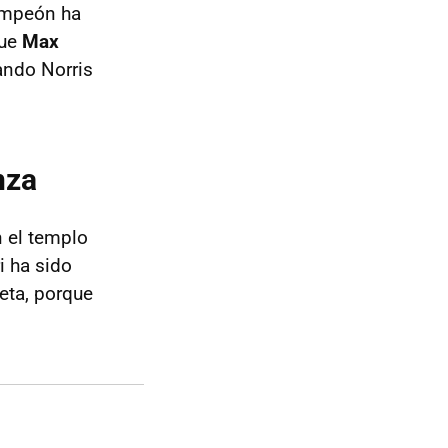
campeón ha
que
Max
ando Norris
nza
n el templo
i ha sido
eta, porque