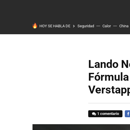
HOY SE HABLA DE
Seguridad
Calor
China
Lando No
Fórmula 
Verstap
1 comentario
FA