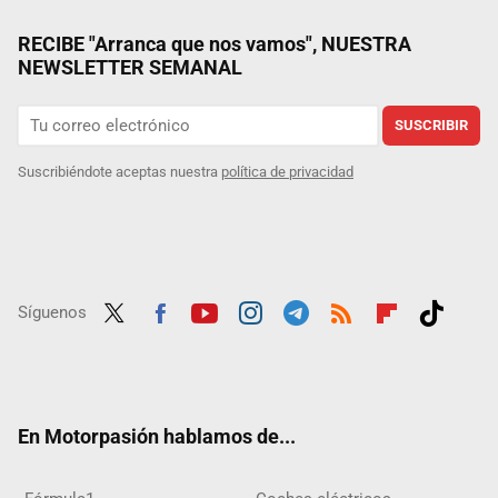
RECIBE "Arranca que nos vamos", NUESTRA
NEWSLETTER SEMANAL
SUSCRIBIR
Suscribiéndote aceptas nuestra
política de privacidad
Síguenos
Twit
Fac
Yout
Inst
Tele
RSS
Flip
Tikt
ter
ebo
ube
agra
gra
boar
ok
ok
m
m
d
En Motorpasión hablamos de...