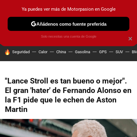
Ya puedes ver más de Motorpasion en Google
PRUEBAS
COCHES ELÉCTRICOS
OBSERVATORIO
F1
Añádenos como fuente preferida
Solo necesitas una cuenta de Google
×
HOY SE HABLA DE
Seguridad
Calor
China
Gasolina
GPS
SUV
B
"Lance Stroll es tan bueno o mejor".
El gran 'hater' de Fernando Alonso en
la F1 pide que le echen de Aston
Martin