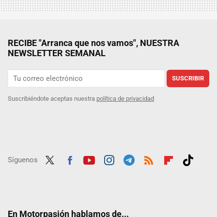
RECIBE "Arranca que nos vamos", NUESTRA
NEWSLETTER SEMANAL
SUSCRIBIR
Suscribiéndote aceptas nuestra
política de privacidad
Síguenos
Twit
Fac
Yout
Inst
Tele
RSS
Flip
Tikt
ter
ebo
ube
agra
gra
boar
ok
ok
m
m
d
En Motorpasión hablamos de...