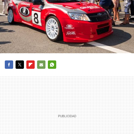
FACEBOOK
TWITTER
FLIPBOARD
E-
WHATSAPP
MAIL