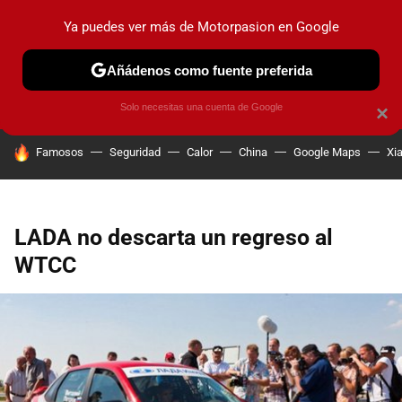
Ya puedes ver más de Motorpasion en Google
PRUEBAS
COCHES ELÉCTRICOS
OBSERVATORIO
F1
Añádenos como fuente preferida
Solo necesitas una cuenta de Google
×
HOY SE HABLA DE
Famosos
Seguridad
Calor
China
Google Maps
Xi
LADA no descarta un regreso al
WTCC