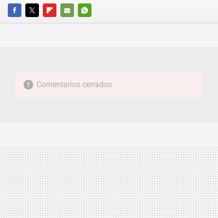
FACEBOOK
TWITTER
FLIPBOARD
E-
WHATSAPP
MAIL
Comentarios cerrados