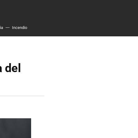
ña
Incendio
a del