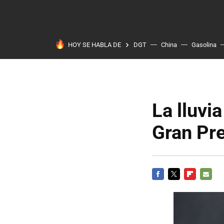
HOY SE HABLA DE
DGT
China
Gasolina
La lluvi
Gran Pr
FACEBOOK
TWITTER
FLIPBOARD
E-
MAIL