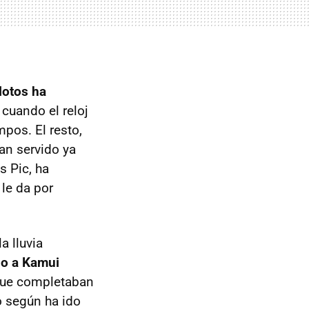
lotos ha
cuando el reloj
pos. El resto,
an servido ya
s Pic, ha
le da por
a lluvia
do a Kamui
 que completaban
o según ha ido