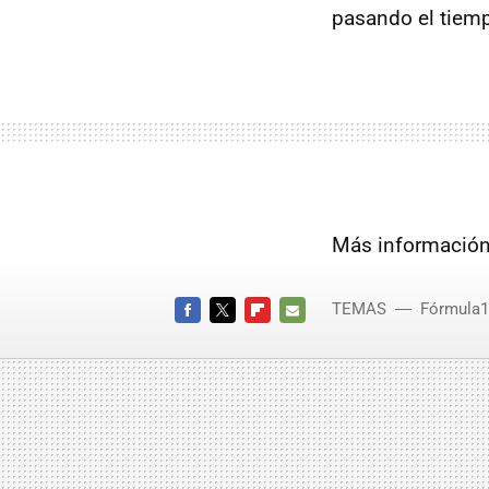
pasando el tiemp
Más informació
TEMAS
Fórmula1
FACEBOOK
TWITTER
FLIPBOARD
E-
MAIL