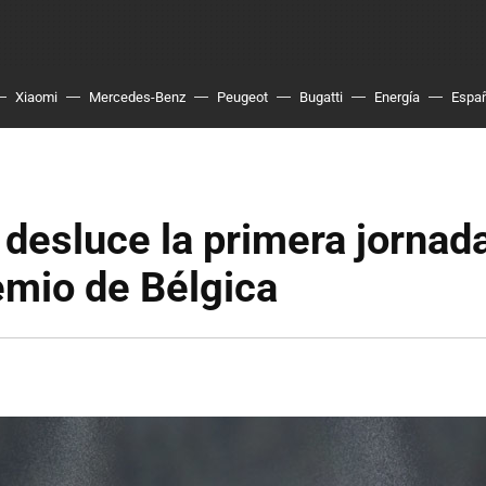
Xiaomi
Mercedes-Benz
Peugeot
Bugatti
Energía
Espa
a desluce la primera jornad
emio de Bélgica