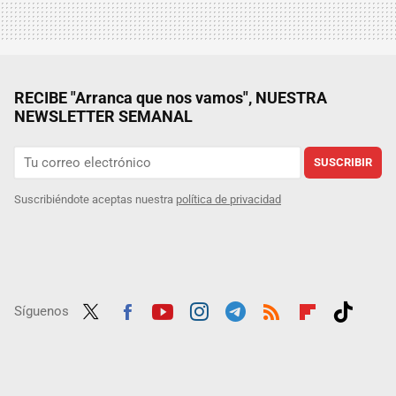
RECIBE "Arranca que nos vamos", NUESTRA
NEWSLETTER SEMANAL
SUSCRIBIR
Suscribiéndote aceptas nuestra
política de privacidad
Síguenos
Twit
Fac
Yout
Inst
Tele
RSS
Flip
Tikt
ter
ebo
ube
agra
gra
boar
ok
ok
m
m
d