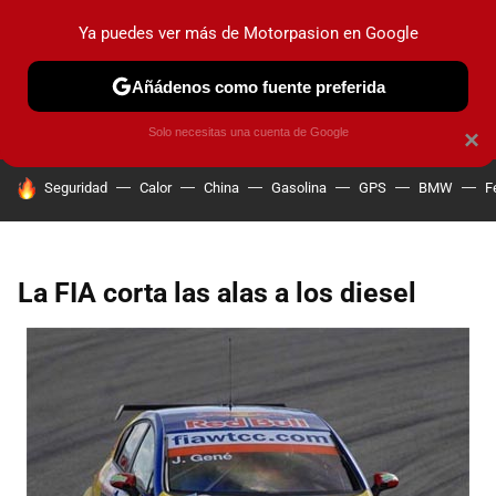
Ya puedes ver más de Motorpasion en Google
PRUEBAS
COCHES ELÉCTRICOS
OBSERVATORIO
F1
Añádenos como fuente preferida
Solo necesitas una cuenta de Google
×
HOY SE HABLA DE
Seguridad
Calor
China
Gasolina
GPS
BMW
F
La FIA corta las alas a los diesel