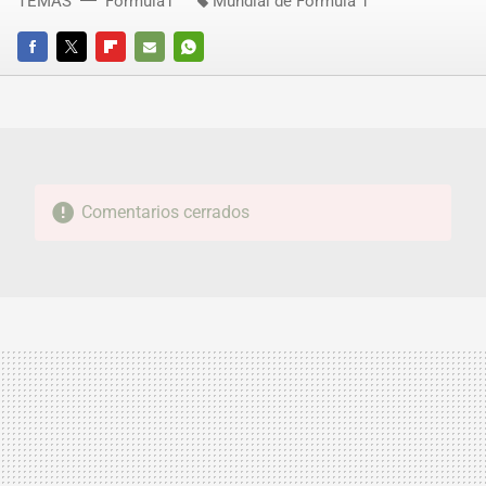
TEMAS
Fórmula1
Mundial de Fórmula 1
FACEBOOK
TWITTER
FLIPBOARD
E-
WHATSAPP
MAIL
Comentarios cerrados