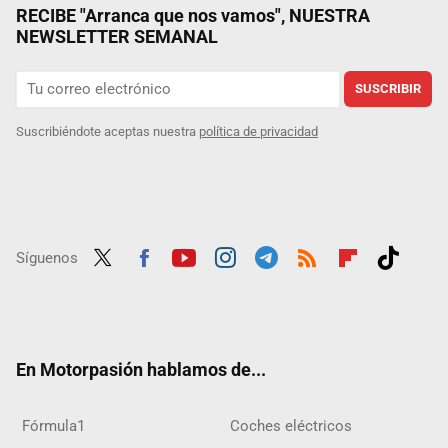
RECIBE "Arranca que nos vamos", NUESTRA
NEWSLETTER SEMANAL
SUSCRIBIR
Suscribiéndote aceptas nuestra
política de privacidad
Síguenos
Twit
Fac
Yout
Inst
Tele
RSS
Flip
Tikt
ter
ebo
ube
agra
gra
boar
ok
ok
m
m
d
En Motorpasión hablamos de...
Fórmula1
Coches eléctricos