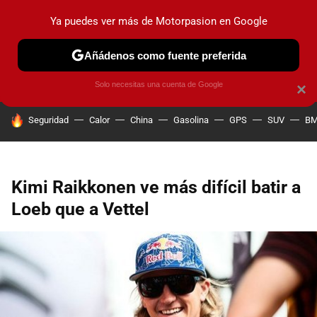
Ya puedes ver más de Motorpasion en Google
PRUEBAS
COCHES ELÉCTRICOS
OBSERVATORIO
F1
Añádenos como fuente preferida
Solo necesitas una cuenta de Google
×
HOY SE HABLA DE
Seguridad
Calor
China
Gasolina
GPS
SUV
B
Kimi Raikkonen ve más difícil batir a
Loeb que a Vettel