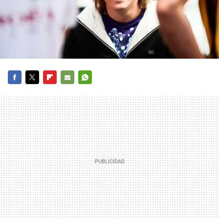
FACEBOOK
TWITTER
FLIPBOARD
E-
WHATSAPP
MAIL