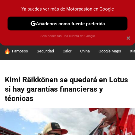
Ya puedes ver más de Motorpasion en Google
PRUEBAS
COCHES ELÉCTRICOS
OBSERVATORIO
F1
Añádenos como fuente preferida
Solo necesitas una cuenta de Google
×
HOY SE HABLA DE
Famosos
Seguridad
Calor
China
Google Maps
Xi
Kimi Räikkönen se quedará en Lotus
si hay garantías financieras y
técnicas