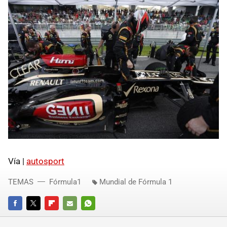
Vía |
autosport
TEMAS
Fórmula1
Mundial de Fórmula 1
FACEBOOK
TWITTER
FLIPBOARD
E-
WHATSAPP