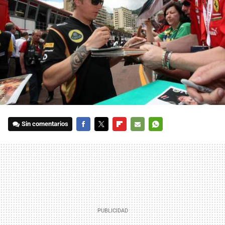
Sin comentarios
FACEBOOK
TWITTER
FLIPBOARD
E-
WHATSAPP
MAIL