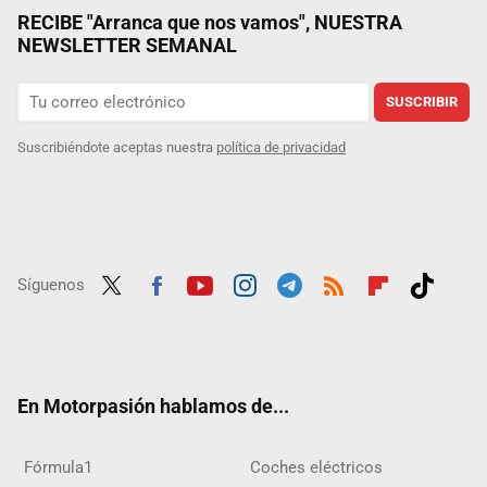
RECIBE "Arranca que nos vamos", NUESTRA
NEWSLETTER SEMANAL
SUSCRIBIR
Suscribiéndote aceptas nuestra
política de privacidad
Síguenos
Twit
Fac
Yout
Inst
Tele
RSS
Flip
Tikt
ter
ebo
ube
agra
gra
boar
ok
ok
m
m
d
En Motorpasión hablamos de...
Fórmula1
Coches eléctricos