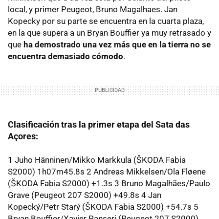
local, y primer Peugeot, Bruno Magalhaes. Jan
Kopecky por su parte se encuentra en la cuarta plaza,
en la que supera a un Bryan Bouffier ya muy retrasado y
que
ha demostrado una vez más que en la tierra no se
encuentra demasiado cómodo
.
Clasificación tras la primer etapa del Sata das
Açores:
1 Juho Hänninen/Mikko Markkula (ŠKODA Fabia
S2000) 1h07m45.8s 2 Andreas Mikkelsen/Ola Fløene
(ŠKODA Fabia S2000) +1.3s 3 Bruno Magalhães/Paulo
Grave (Peugeot 207 S2000) +49.8s 4 Jan
Kopecký/Petr Starý (ŠKODA Fabia S2000) +54.7s 5
Bryan Bouffier/Xavier Panseri (Peugeot 207 S2000)