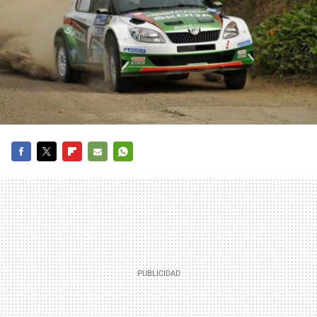
FACEBOOK
TWITTER
FLIPBOARD
E-
WHATSAPP
MAIL