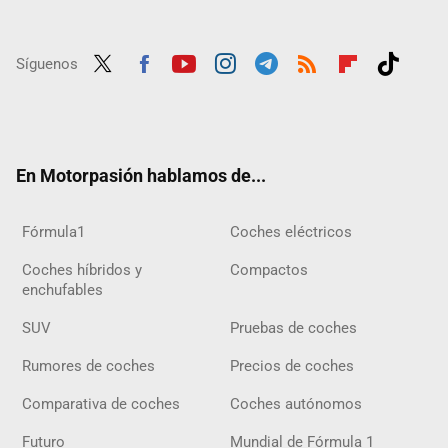
Síguenos
Twit
Fac
Yout
Inst
Tele
RSS
Flip
Tikt
ter
ebo
ube
agra
gra
boar
ok
ok
m
m
d
En Motorpasión hablamos de...
Fórmula1
Coches eléctricos
Coches híbridos y
Compactos
enchufables
SUV
Pruebas de coches
Rumores de coches
Precios de coches
Comparativa de coches
Coches autónomos
Futuro
Mundial de Fórmula 1