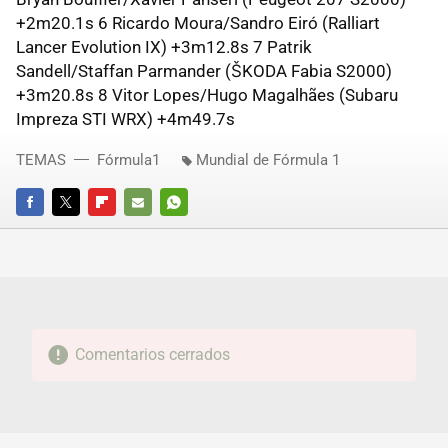
+2m20.1s 6 Ricardo Moura/Sandro Eiró (Ralliart
Lancer Evolution IX) +3m12.8s 7 Patrik
Sandell/Staffan Parmander (ŠKODA Fabia S2000)
+3m20.8s 8 Vitor Lopes/Hugo Magalhães (Subaru
Impreza STI WRX) +4m49.7s
TEMAS
Fórmula1
Mundial de Fórmula 1
FACEBOOK
TWITTER
FLIPBOARD
E-
WHATSAPP
MAIL
Comentarios cerrados