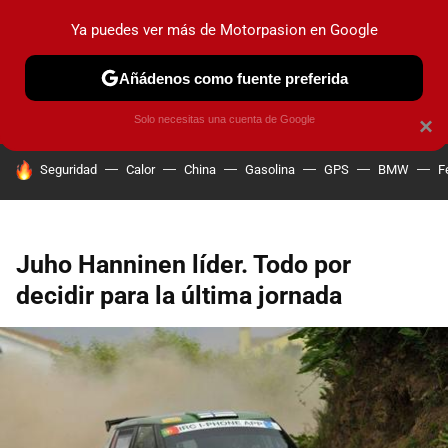
Ya puedes ver más de Motorpasion en Google
PRUEBAS
COCHES ELÉCTRICOS
OBSERVATORIO
F1
Añádenos como fuente preferida
Solo necesitas una cuenta de Google
×
HOY SE HABLA DE
Seguridad
Calor
China
Gasolina
GPS
BMW
F
Juho Hanninen líder. Todo por
decidir para la última jornada