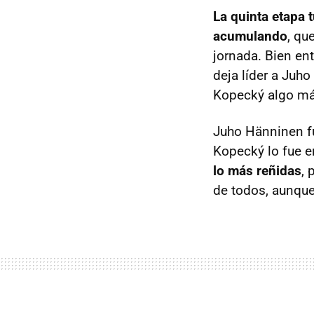
La quinta etapa 
acumulando
, qu
jornada. Bien ent
deja líder a Juh
Kopecký algo más
Juho Hänninen fu
Kopecký lo fue e
lo más reñidas
, 
de todos, aunque