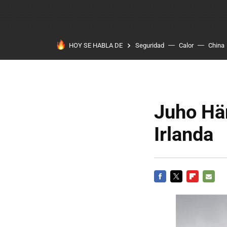
HOY SE HABLA DE
Seguridad
Calor
China
Juho Hä
Irlanda
FACEBOOK
TWITTER
FLIPBOARD
E-
MAIL