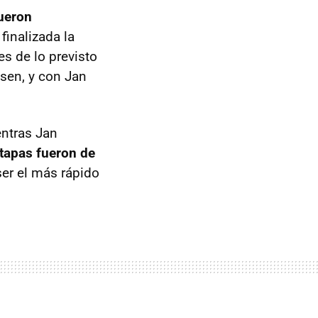
fueron
finalizada la
es de lo previsto
sen, y con Jan
entras Jan
etapas fueron de
 ser el más rápido