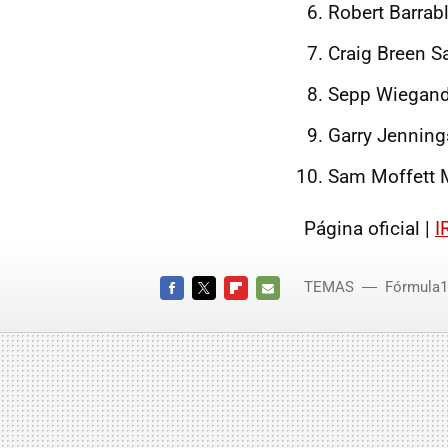
Robert Barra
Craig Breen S
Sepp Wiegand
Garry Jenning
Sam Moffett 
Página oficial |
I
TEMAS
Fórmula1
FACEBOOK
TWITTER
FLIPBOARD
E-
MAIL