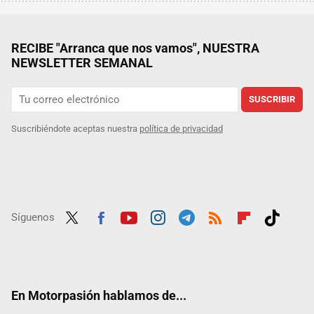
RECIBE "Arranca que nos vamos", NUESTRA
NEWSLETTER SEMANAL
SUSCRIBIR
Suscribiéndote aceptas nuestra
política de privacidad
Síguenos
Twit
Fac
Yout
Inst
Tele
RSS
Flip
Tikt
ter
ebo
ube
agra
gra
boar
ok
ok
m
m
d
En Motorpasión hablamos de...