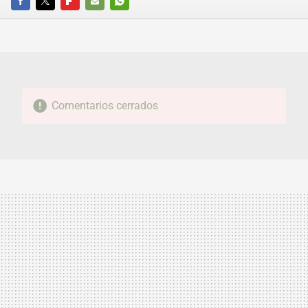
FACEBOOK
TWITTER
FLIPBOARD
E-
WHATSAPP
MAIL
Comentarios cerrados