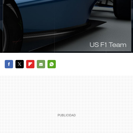
FACEBOOK
TWITTER
FLIPBOARD
E-
WHATSAPP
MAIL