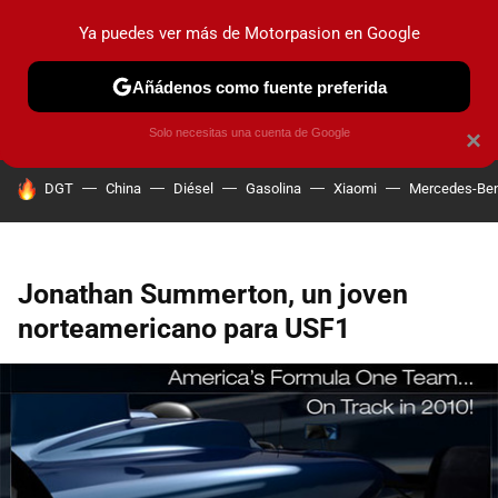
Ya puedes ver más de Motorpasion en Google
PRUEBAS
COCHES ELÉCTRICOS
OBSERVATORIO
F1
Añádenos como fuente preferida
Solo necesitas una cuenta de Google
×
HOY SE HABLA DE
DGT
China
Diésel
Gasolina
Xiaomi
Mercedes-Be
Jonathan Summerton, un joven
norteamericano para USF1