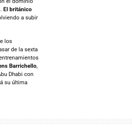
on el dominio
s.
El británico
olviendo a subir
e los
sar de la sexta
 entrenamientos
ens Barrichello
,
 Abu Dhabi con
á su última