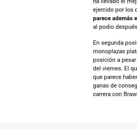
ha llevado el me
ejercido por los
parece además e
al podio después
En segunda posic
monoplazas plate
posición a pesa
del viernes. El q
que parece haber
ganas de consegu
carrera con Braw