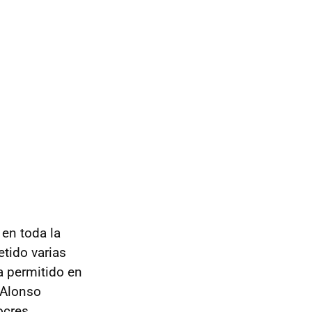
 en toda la
tido varias
a permitido en
 Alonso
ocres