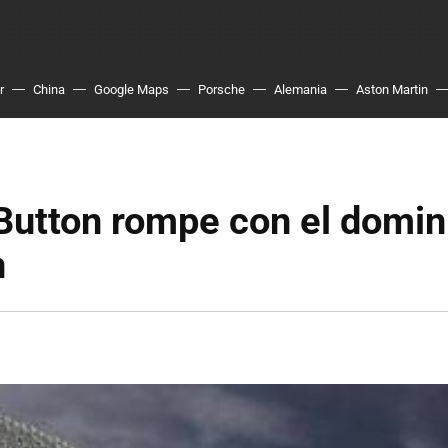
r
China
Google Maps
Porsche
Alemania
Aston Martin
utton rompe con el domini
n