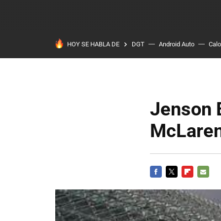
HOY SE HABLA DE
DGT
Android Auto
Calo
Jenson B
McLare
FACEBOOK
TWITTER
FLIPBOARD
E-
MAIL