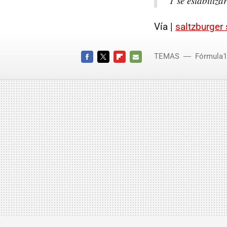
1 se estabiliza
Vía |
saltzburger 
TEMAS
Fórmula1
FACEBOOK
TWITTER
FLIPBOARD
E-
MAIL