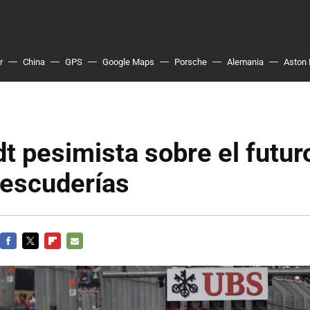
r
China
GPS
Google Maps
Porsche
Alemania
Aston 
t pesimista sobre el futur
 escuderías
FACEBOOK
TWITTER
FLIPBOARD
E-
MAIL