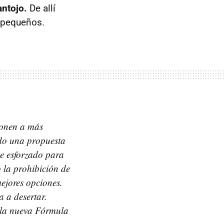
antojo.
De allí
 pequeños.
ponen a más
ido una propuesta
he esforzado para
o la prohibición de
mejores opciones.
a a desertar.
 la nueva Fórmula