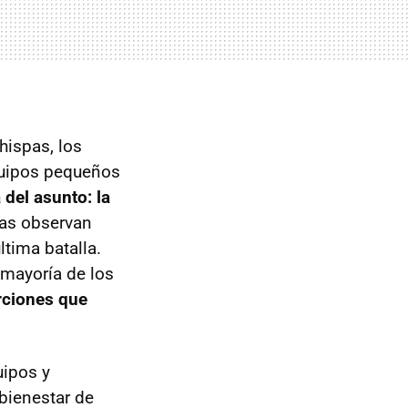
hispas, los
equipos pequeños
 del asunto: la
sas observan
tima batalla.
 mayoría de los
erciones que
uipos y
 bienestar de