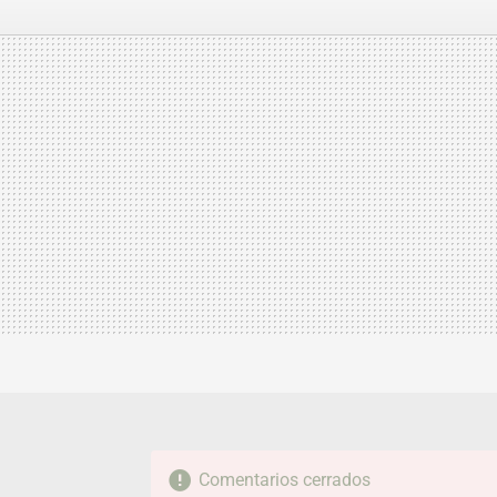
FACEBOOK
TWITTER
FLIPBOARD
E-
MAIL
Comentarios cerrados