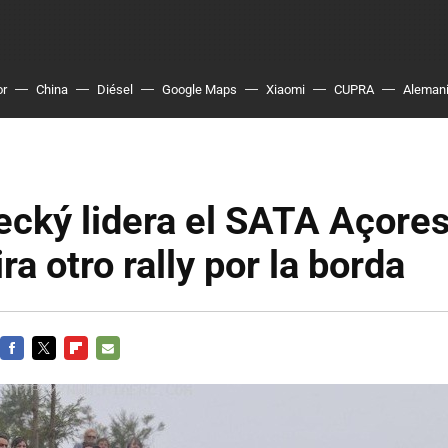
or
China
Diésel
Google Maps
Xiaomi
CUPRA
Aleman
cký lidera el SATA Açores
ra otro rally por la borda
FACEBOOK
TWITTER
FLIPBOARD
E-
MAIL