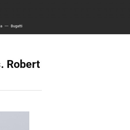
ia
Bugatti
. Robert