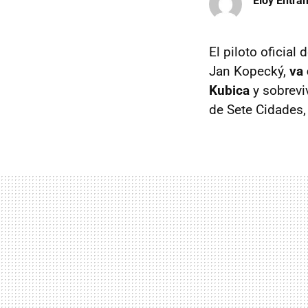
Eloy Entr
El piloto oficia
Jan Kopecký,
va 
Kubica
y sobreviv
de Sete Cidades, 