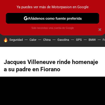
Ya puedes ver más de Motorpasion en Google
PRUEBAS
COCHES ELÉCTRICOS
OBSERVATORIO
F1
Añádenos como fuente preferida
Solo necesitas una cuenta de Google
×
HOY SE HABLA DE
Seguridad
Calor
China
Gasolina
GPS
BMW
F
Jacques Villeneuve rinde homenaje
a su padre en Fiorano