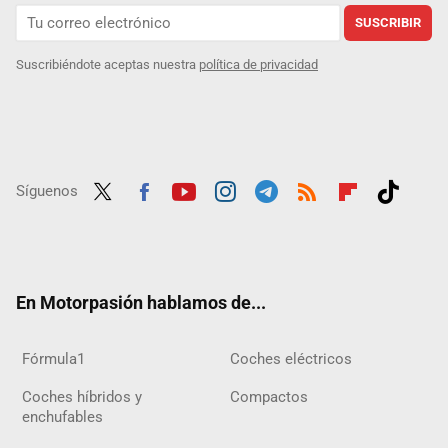
SUSCRIBIR
Suscribiéndote aceptas nuestra
política de privacidad
Síguenos
Twit
Fac
Yout
Inst
Tele
RSS
Flip
Tikt
ter
ebo
ube
agra
gra
boar
ok
ok
m
m
d
En Motorpasión hablamos de...
Fórmula1
Coches eléctricos
Coches híbridos y
Compactos
enchufables