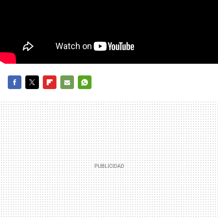
FACEBOOK
TWITTER
FLIPBOARD
E-
WHATSAPP
MAIL