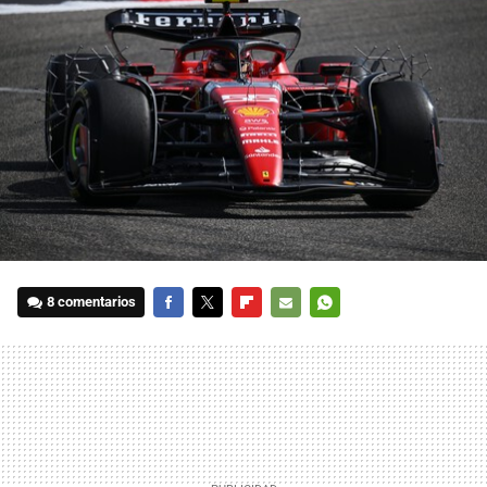
8 comentarios
FACEBOOK
TWITTER
FLIPBOARD
E-
WHATSAPP
MAIL