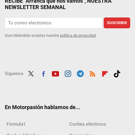
RECIBE "Arranca que nos vamos", NUESTRA
NEWSLETTER SEMANAL
SUSCRIBIR
Suscribiéndote aceptas nuestra
política de privacidad
Síguenos
Twit
Fac
Yout
Inst
Tele
RSS
Flip
Tikt
ter
ebo
ube
agra
gra
boar
ok
ok
m
m
d
En Motorpasión hablamos de...
Fórmula1
Coches eléctricos