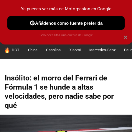
Ya puedes ver más de Motorpasion en Google
PRUEBAS
COCHES ELÉCTRICOS
OBSERVATORIO
F1
Añádenos como fuente preferida
Solo necesitas una cuenta de Google
×
HOY SE HABLA DE
DGT
China
Gasolina
Xiaomi
Mercedes-Benz
Peug
Insólito: el morro del Ferrari de
Fórmula 1 se hunde a altas
velocidades, pero nadie sabe por
qué