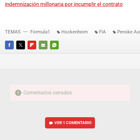
indemnización millonaria por incumplir el contrato
TEMAS
Fórmula1
Hockenheim
FIA
Penske Au
FACEBOOK
TWITTER
FLIPBOARD
E-
WHATSAPP
MAIL
Comentarios cerrados
VER
1 COMENTARIO