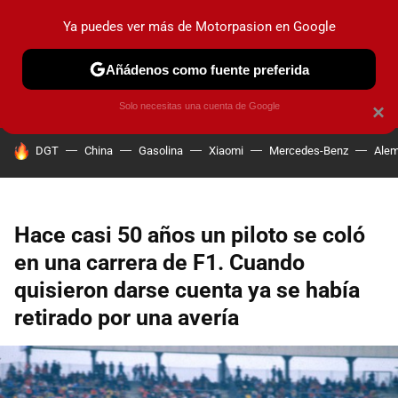
Ya puedes ver más de Motorpasion en Google
PRUEBAS
COCHES ELÉCTRICOS
OBSERVATORIO
F1
Añádenos como fuente preferida
Solo necesitas una cuenta de Google
×
HOY SE HABLA DE
DGT
China
Gasolina
Xiaomi
Mercedes-Benz
Alem
Hace casi 50 años un piloto se coló
en una carrera de F1. Cuando
quisieron darse cuenta ya se había
retirado por una avería