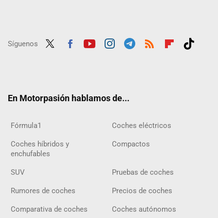
Síguenos
Twit
Fac
Yout
Inst
Tele
RSS
Flip
Tikt
ter
ebo
ube
agra
gra
boar
ok
ok
m
m
d
En Motorpasión hablamos de...
Fórmula1
Coches eléctricos
Coches híbridos y
Compactos
enchufables
SUV
Pruebas de coches
Rumores de coches
Precios de coches
Comparativa de coches
Coches autónomos