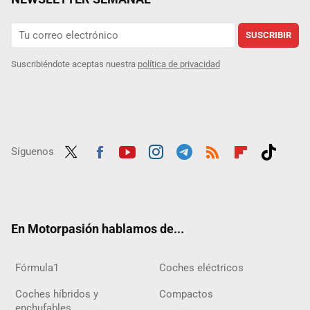
SUSCRIBIR
Suscribiéndote aceptas nuestra
política de privacidad
Síguenos
Twit
Fac
Yout
Inst
Tele
RSS
Flip
Tikt
ter
ebo
ube
agra
gra
boar
ok
ok
m
m
d
En Motorpasión hablamos de...
Fórmula1
Coches eléctricos
Coches híbridos y
Compactos
enchufables