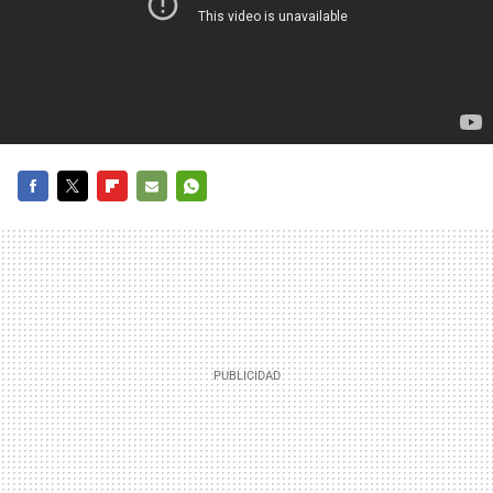
FACEBOOK
TWITTER
FLIPBOARD
E-
WHATSAPP
MAIL