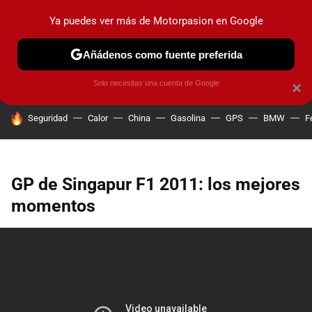
Ya puedes ver más de Motorpasion en Google
PRUEBAS
COCHES ELÉCTRICOS
OBSERVATORIO
F1
Añádenos como fuente preferida
Solo necesitas una cuenta de Google
×
HOY SE HABLA DE
Seguridad
Calor
China
Gasolina
GPS
BMW
F
GP de Singapur F1 2011: los mejores
momentos