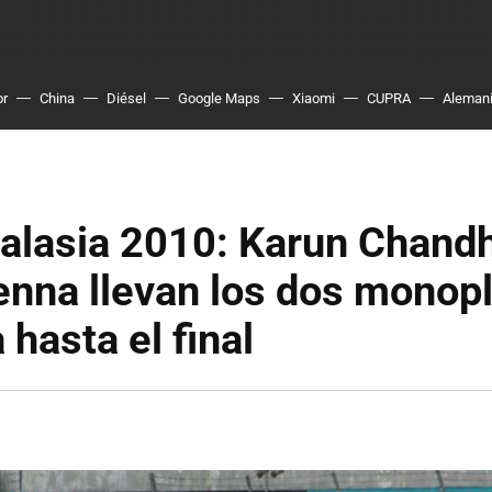
or
China
Diésel
Google Maps
Xiaomi
CUPRA
Aleman
alasia 2010: Karun Chand
enna llevan los dos monop
 hasta el final