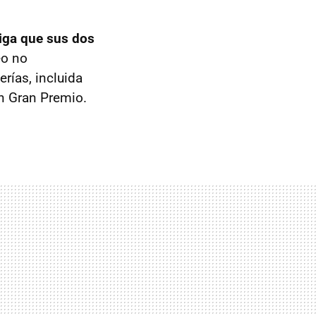
iga que sus dos
eo no
rías, incluida
un Gran Premio.