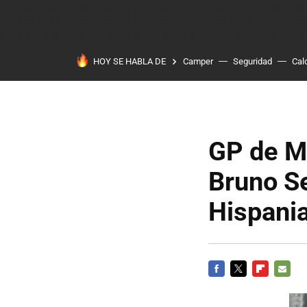
HOY SE HABLA DE
Camper
Seguridad
Cal
GP de M
Bruno S
Hispania
FACEBOOK
TWITTER
FLIPBOARD
E-
MAIL