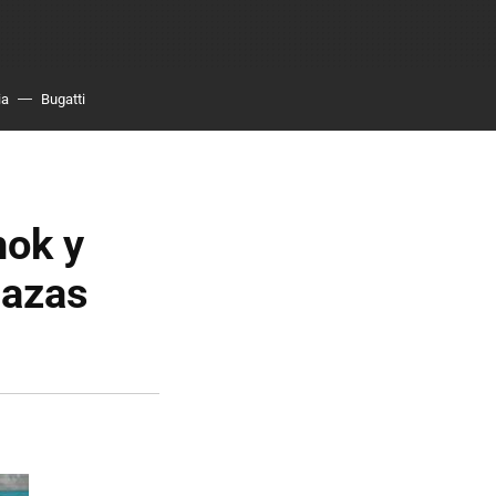
ia
Bugatti
hok y
lazas