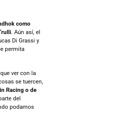
andhok como
rulli
. Aún así, el
cas Di Grassi y
le permita
 que ver con la
cosas se tuercen,
in Racing o de
parte del
uando podamos