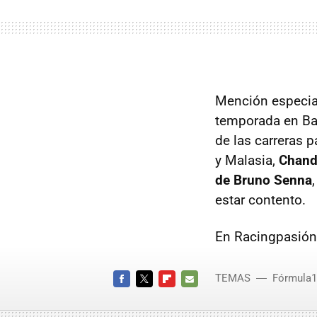
Mención especial
temporada en Bah
de las carreras 
y Malasia,
Chandh
de Bruno Senna
estar contento.
En Racingpasión
TEMAS
Fórmula1
FACEBOOK
TWITTER
FLIPBOARD
E-
MAIL