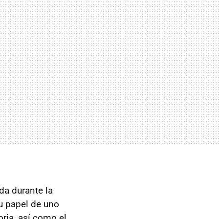
da durante la
u papel de uno
ria, así como el