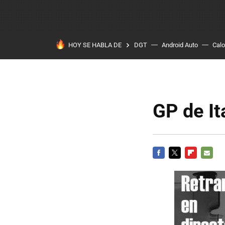
HOY SE HABLA DE
DGT
Android Auto
Calo
GP de It
FACEBOOK
TWITTER
FLIPBOARD
E-
MAIL