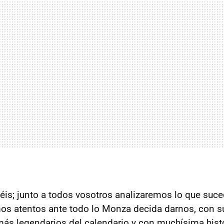
béis; junto a todos vosotros analizaremos lo que suce
mos atentos ante todo lo Monza decida darnos, con s
 más legendarios del calendario y con muchísima histo