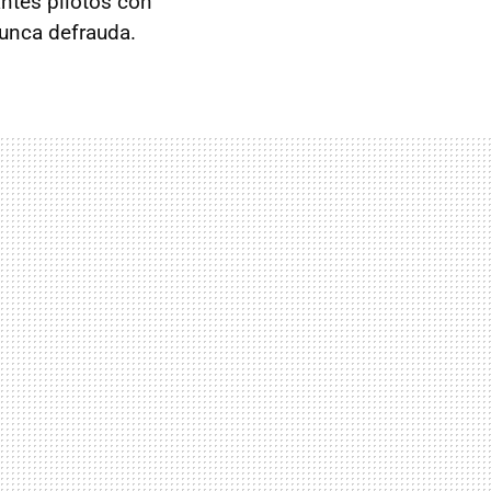
antes pilotos con
nunca defrauda.