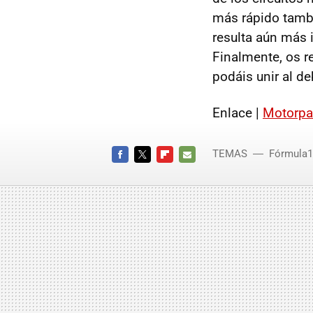
más rápido tambi
resulta aún más 
Finalmente, os r
podáis unir al de
Enlace |
Motorpa
TEMAS
Fórmula1
FACEBOOK
TWITTER
FLIPBOARD
E-
MAIL