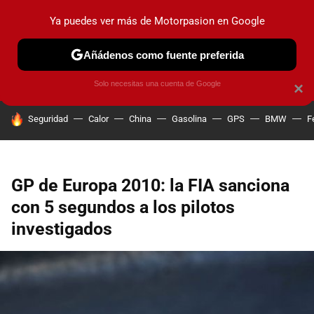
Ya puedes ver más de Motorpasion en Google
PRUEBAS
COCHES ELÉCTRICOS
OBSERVATORIO
F1
Añádenos como fuente preferida
Solo necesitas una cuenta de Google
×
HOY SE HABLA DE
Seguridad
Calor
China
Gasolina
GPS
BMW
F
GP de Europa 2010: la FIA sanciona
con 5 segundos a los pilotos
investigados