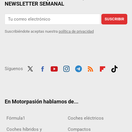
NEWSLETTER SEMANAL
SUSCRIBIR
Suscribiéndote aceptas nuestra
política de privacidad
Síguenos
Twit
Fac
Yout
Inst
Tele
RSS
Flip
Tikt
ter
ebo
ube
agra
gra
boar
ok
ok
m
m
d
En Motorpasión hablamos de...
Fórmula1
Coches eléctricos
Coches híbridos y
Compactos