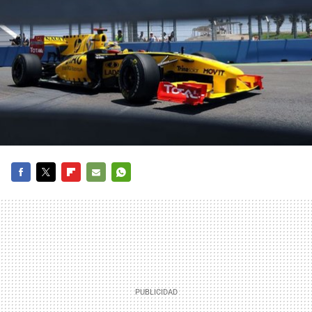
FACEBOOK
TWITTER
FLIPBOARD
E-
WHATSAPP
MAIL