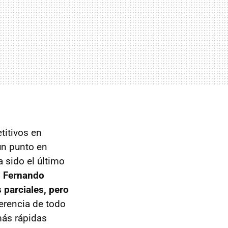
titivos en
ún punto en
a sido el último
,
Fernando
 parciales, pero
ferencia de todo
 más rápidas