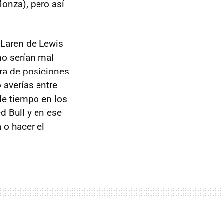
onza), pero así
cLaren de Lewis
no serían mal
ora de posiciones
 averías entre
 de tiempo en los
d Bull y en ese
 o hacer el