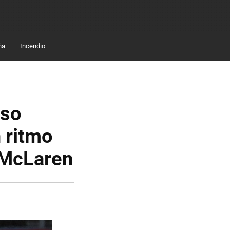
ña
Incendio
nso
 ritmo
y McLaren