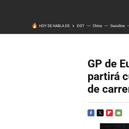
HOY SE HABLA DE
DGT
China
Gasolina
GP de E
partirá 
de carre
FACEBOOK
TWITTER
FLIPBOARD
E-
MAIL