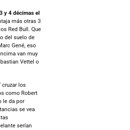
3 y 4 décimas el
ntaja más otras 3
los Red Bull. Que
o del suelo de
 Marc Gené, eso
, encima van muy
ebastian Vettel o
 cruzar los
ros como Robert
 le da por
stancias se vea
stas
elante serían