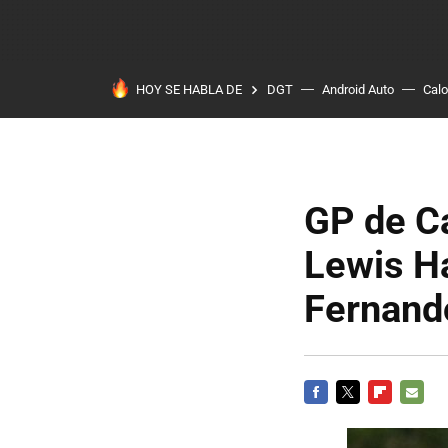
HOY SE HABLA DE
DGT
Android Auto
Calo
GP de Ca
Lewis Ha
Fernand
FACEBOOK
TWITTER
FLIPBOARD
E-
MAIL