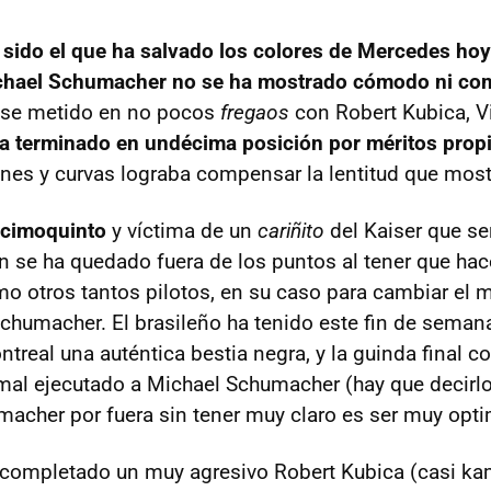
sido el que ha salvado los colores de Mercedes hoy
hael Schumacher no se ha mostrado cómodo ni com
dose metido en no pocos
fregaos
con Robert Kubica, Vi
a terminado en undécima posición por méritos prop
nes y curvas lograba compensar la lentitud que most
écimoquinto
y víctima de un
cariñito
del Kaiser que se
én se ha quedado fuera de los puntos al tener que hac
 otros tantos pilotos, en su caso para cambiar el m
Schumacher. El brasileño ha tenido este fin de semana
treal una auténtica bestia negra, y la guinda final c
al ejecutado a Michael Schumacher (hay que decirlo
macher por fuera sin tener muy claro es ser muy opti
n completado un muy agresivo Robert Kubica (casi kam