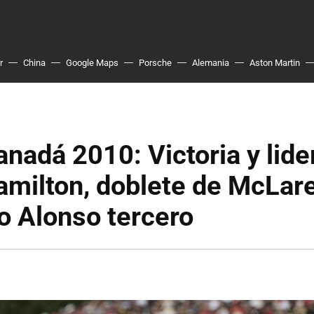
r
China
Google Maps
Porsche
Alemania
Aston Martin
nadá 2010: Victoria y lide
milton, doblete de McLar
o Alonso tercero