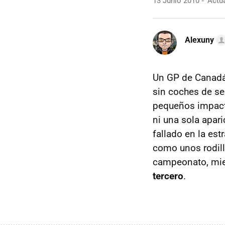
13 Junio 2010
Actua
Alexuny
Un GP de Canadá 
sin coches de se
pequeños impacto
ni una sola apar
fallado en la es
como unos rodil
campeonato, mi
tercero
.