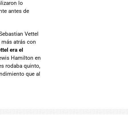
lizaron lo
nte antes de
Sebastian Vettel
e más atrás con
tel era el
Lewis Hamilton en
es rodaba quinto,
endimiento que al