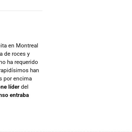
cita en Montreal
a de roces y
no ha requerido
 rapidísimos han
es por encima
ne líder
del
nso entraba