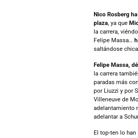
Nico Rosberg ha 
plaza
, ya que
Mic
la carrera, vién
Felipe Massa…
h
saltándose chica
Felipe Massa, d
la carrera tambi
paradas más como
por Liuzzi y por 
Villeneuve de Mon
adelantamiento m
adelantar a Schu
El top-ten lo ha