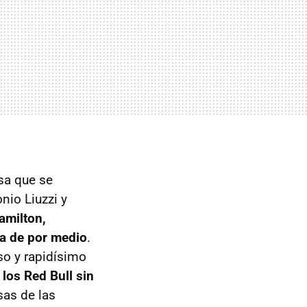
sa que se
nio Liuzzi y
amilton,
ra de por medio
.
so y rapidísimo
los Red Bull sin
sas de las