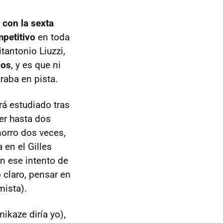
 con la sexta
petitivo
en toda
tantonio Liuzzi,
ios
, y es que ni
raba en pista.
rá estudiado tras
er hasta dos
orro dos veces,
 en el Gilles
on ese intento de
 claro, pensar en
mista).
ikaze diría yo),