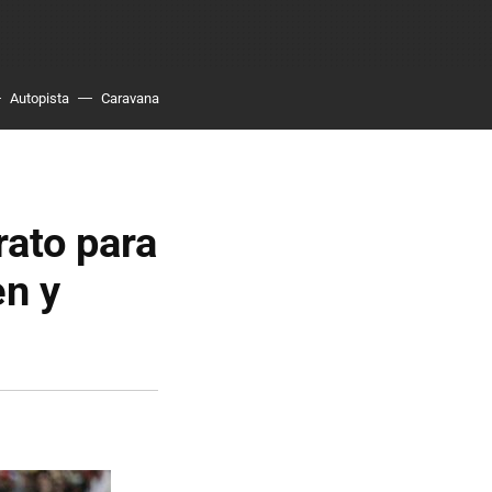
Autopista
Caravana
rato para
en y