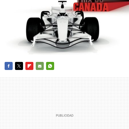
FACEBOOK
TWITTER
FLIPBOARD
E-
WHATSAPP
MAIL