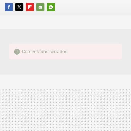
FACEBOOK
TWITTER
FLIPBOARD
E-
WHATSAPP
MAIL
Comentarios cerrados