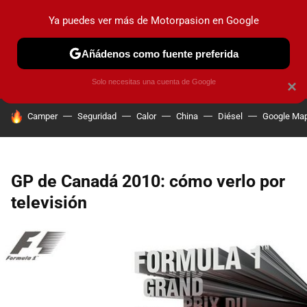
Ya puedes ver más de Motorpasion en Google
PRUEBAS
COCHES ELÉCTRICOS
OBSERVATORIO
F1
Añádenos como fuente preferida
Solo necesitas una cuenta de Google
×
HOY SE HABLA DE
Camper
Seguridad
Calor
China
Diésel
Google Ma
GP de Canadá 2010: cómo verlo por
televisión