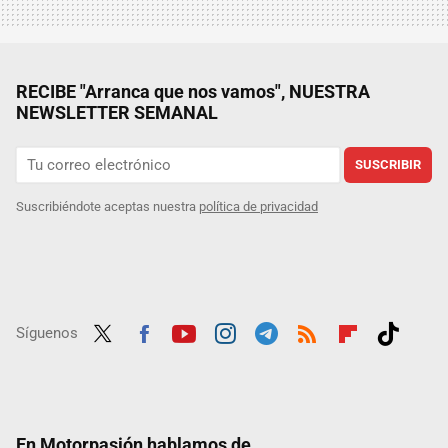
RECIBE "Arranca que nos vamos", NUESTRA
NEWSLETTER SEMANAL
SUSCRIBIR
Suscribiéndote aceptas nuestra
política de privacidad
Síguenos
Twit
Fac
Yout
Inst
Tele
RSS
Flip
Tikt
ter
ebo
ube
agra
gra
boar
ok
ok
m
m
d
En Motorpasión hablamos de...