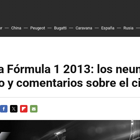
or
China
Peugeot
Bugatti
Caravana
España
Rusia
a Fórmula 1 2013: los neu
o y comentarios sobre el ci
FACEBOOK
TWITTER
FLIPBOARD
E-
MAIL