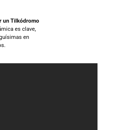
ir un Tilkódromo
ámica es clave,
rguísimas en
os.