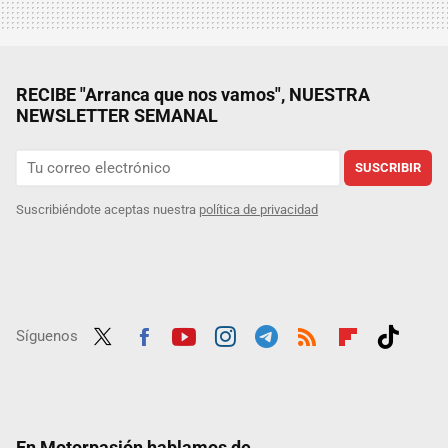
RECIBE "Arranca que nos vamos", NUESTRA
NEWSLETTER SEMANAL
SUSCRIBIR
Suscribiéndote aceptas nuestra
política de privacidad
Síguenos
Twit
Fac
Yout
Inst
Tele
RSS
Flip
Tikt
ter
ebo
ube
agra
gra
boar
ok
ok
m
m
d
En Motorpasión hablamos de...