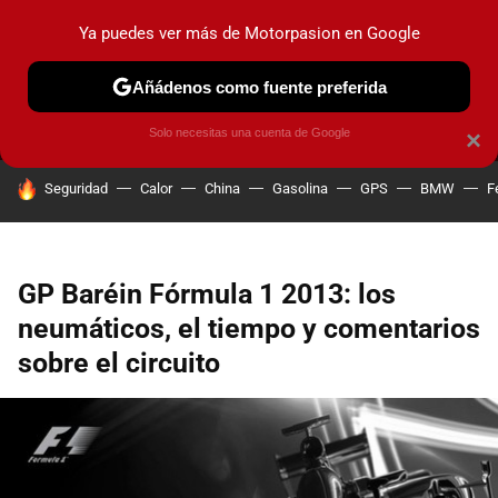
Ya puedes ver más de Motorpasion en Google
MENÚ
NUEVO
Añádenos como fuente preferida
PRUEBAS
COCHES ELÉCTRICOS
OBSERVATORIO
F1
Solo necesitas una cuenta de Google
×
HOY SE HABLA DE
Seguridad
Calor
China
Gasolina
GPS
BMW
F
GP Baréin Fórmula 1 2013: los
neumáticos, el tiempo y comentarios
sobre el circuito