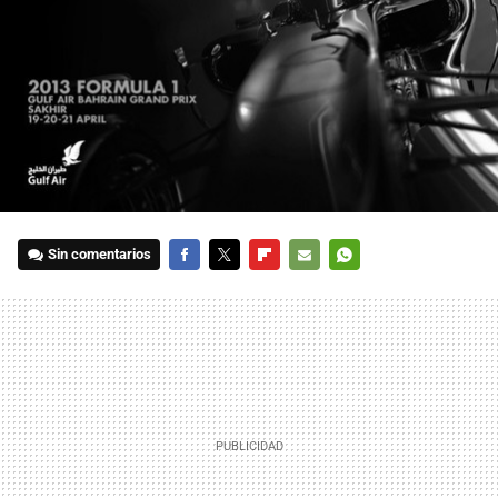
Sin comentarios
FACEBOOK
TWITTER
FLIPBOARD
E-
WHATSAPP
MAIL