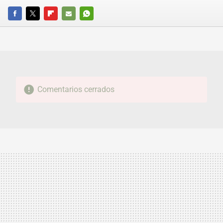
FACEBOOK
TWITTER
FLIPBOARD
E-
WHATSAPP
MAIL
Comentarios cerrados