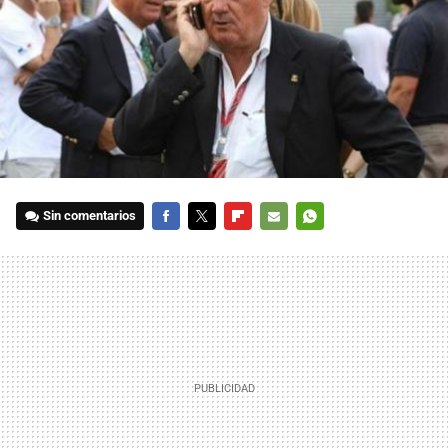
Sin comentarios
FACEBOOK
TWITTER
FLIPBOARD
E-
WHATSAPP
MAIL