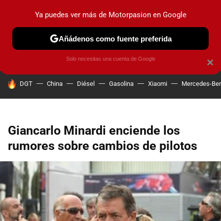
Ya puedes ver más de Motorpasion en Google
PRUEBAS
COCHES ELÉCTRICOS
OBSERVATORIO
F1
Añádenos como fuente preferida
Solo necesitas una cuenta de Google
×
HOY SE HABLA DE
DGT
China
Diésel
Gasolina
Xiaomi
Mercedes-Be
Giancarlo Minardi enciende los
rumores sobre cambios de pilotos