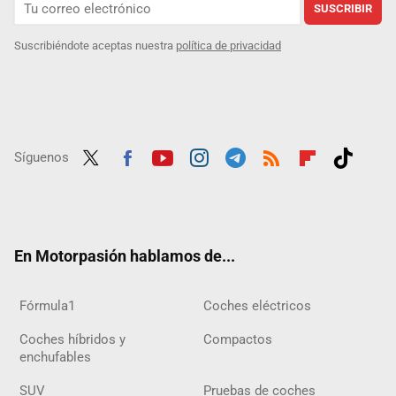
SUSCRIBIR
Suscribiéndote aceptas nuestra
política de privacidad
Síguenos
Twit
Fac
Yout
Inst
Tele
RSS
Flip
Tikt
ter
ebo
ube
agra
gra
boar
ok
ok
m
m
d
En Motorpasión hablamos de...
Fórmula1
Coches eléctricos
Coches híbridos y
Compactos
enchufables
SUV
Pruebas de coches