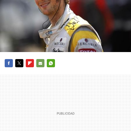
FACEBOOK
TWITTER
FLIPBOARD
E-
WHATSAPP
MAIL