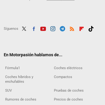
Síguenos
Twit
Fac
Yout
Inst
Tele
RSS
Flip
Tikt
ter
ebo
ube
agra
gra
boar
ok
ok
m
m
d
En Motorpasión hablamos de...
Fórmula1
Coches eléctricos
Coches híbridos y
Compactos
enchufables
SUV
Pruebas de coches
Rumores de coches
Precios de coches