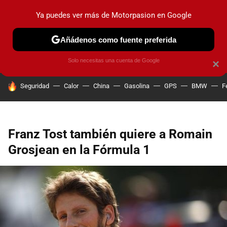
Ya puedes ver más de Motorpasion en Google
PRUEBAS
COCHES ELÉCTRICOS
OBSERVATORIO
F1
Añádenos como fuente preferida
Solo necesitas una cuenta de Google
×
HOY SE HABLA DE
Seguridad
Calor
China
Gasolina
GPS
BMW
F
Franz Tost también quiere a Romain
Grosjean en la Fórmula 1