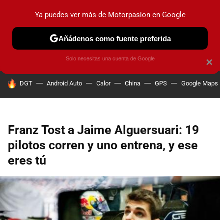
Ya puedes ver más de Motorpasion en Google
PRUEBAS
COCHES ELÉCTRICOS
OBSERVATORIO
F1
Añádenos como fuente preferida
Solo necesitas una cuenta de Google
×
HOY SE HABLA DE
DGT
Android Auto
Calor
China
GPS
Google Maps
Franz Tost a Jaime Alguersuari: 19
pilotos corren y uno entrena, y ese
eres tú