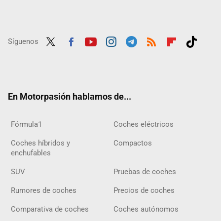
Síguenos
Twit
Fac
Yout
Inst
Tele
RSS
Flip
Tikt
ter
ebo
ube
agra
gra
boar
ok
ok
m
m
d
En Motorpasión hablamos de...
Fórmula1
Coches eléctricos
Coches híbridos y
Compactos
enchufables
SUV
Pruebas de coches
Rumores de coches
Precios de coches
Comparativa de coches
Coches autónomos