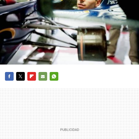
FACEBOOK
TWITTER
FLIPBOARD
E-
WHATSAPP
MAIL