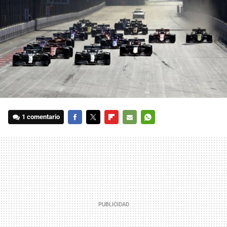
1 comentario
FACEBOOK
TWITTER
FLIPBOARD
E-
WHATSAPP
MAIL