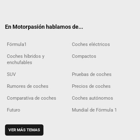
Twit
Fac
Yout
Inst
Tele
RSS
Flip
Tikt
ter
ebo
ube
agra
gra
boar
ok
ok
m
m
d
En Motorpasión hablamos de...
Fórmula1
Coches eléctricos
Coches híbridos y
Compactos
enchufables
SUV
Pruebas de coches
Rumores de coches
Precios de coches
Comparativa de coches
Coches autónomos
Futuro
Mundial de Fórmula 1
VER MÁS TEMAS