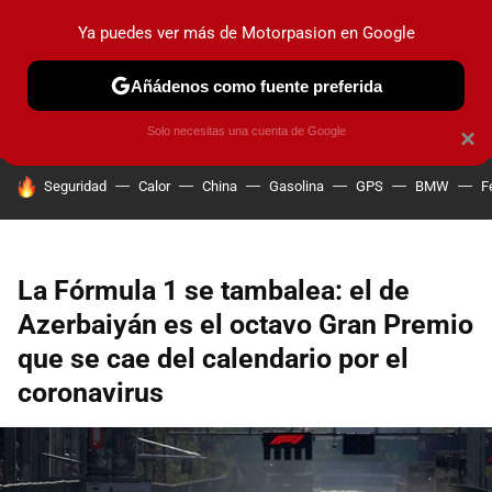
Ya puedes ver más de Motorpasion en Google
PRUEBAS
COCHES ELÉCTRICOS
OBSERVATORIO
F1
Añádenos como fuente preferida
Solo necesitas una cuenta de Google
×
HOY SE HABLA DE
Seguridad
Calor
China
Gasolina
GPS
BMW
F
La Fórmula 1 se tambalea: el de
Azerbaiyán es el octavo Gran Premio
que se cae del calendario por el
coronavirus