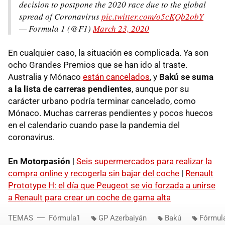
decision to postpone the 2020 race due to the global
spread of Coronavirus
pic.twitter.com/o5cKQb2obY
— Formula 1 (@F1)
March 23, 2020
En cualquier caso, la situación es complicada. Ya son
ocho Grandes Premios que se han ido al traste.
Australia y Mónaco
están cancelados
, y
Bakú se suma
a la lista de carreras pendientes
, aunque por su
carácter urbano podría terminar cancelado, como
Mónaco. Muchas carreras pendientes y pocos huecos
en el calendario cuando pase la pandemia del
coronavirus.
En Motorpasión
|
Seis supermercados para realizar la
compra online y recogerla sin bajar del coche
|
Renault
Prototype H: el día que Peugeot se vio forzada a unirse
a Renault para crear un coche de gama alta
TEMAS
Fórmula1
GP Azerbaiyán
Bakú
Fórmul