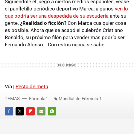
Siguiéndole el juego a ciertos medios españoles, véase
el
panfletillo
periódico deportivo Marca, algunos
ven lo
que podría ser una despedida de su escudería
ante su
gente.
¿Realidad o ficción?
Con Marca cualquier cosa
es posible. Ahora que se acabó el culebrón Cristiano
Ronaldo, su próximo filón para vender más podría ser
Fernando Alonso... Con estos nunca se sabe.
Vía |
Recta de meta
TEMAS
Fórmula1
Mundial de Fórmula 1
FACEBOOK
TWITTER
FLIPBOARD
E-
WHATSAPP
MAIL