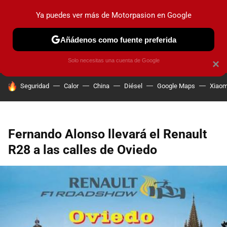
Ya puedes ver más de Motorpasion en Google
PRUEBAS
COCHES ELÉCTRICOS
OBSERVATORIO
F1
Añádenos como fuente preferida
Solo necesitas una cuenta de Google
×
HOY SE HABLA DE
Seguridad
Calor
China
Diésel
Google Maps
Xiaom
Fernando Alonso llevará el Renault
R28 a las calles de Oviedo