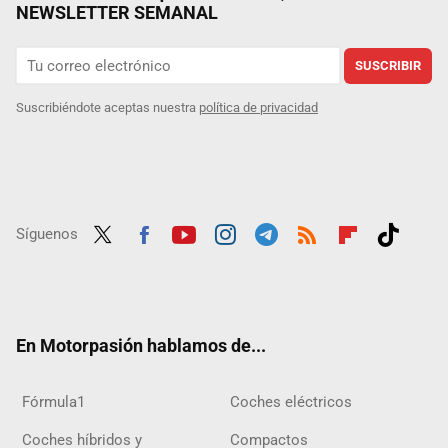
NEWSLETTER SEMANAL
SUSCRIBIR
Suscribiéndote aceptas nuestra
política de privacidad
Síguenos
Twit
Fac
Yout
Inst
Tele
RSS
Flip
Tikt
ter
ebo
ube
agra
gra
boar
ok
ok
m
m
d
En Motorpasión hablamos de...
Fórmula1
Coches eléctricos
Coches híbridos y
Compactos