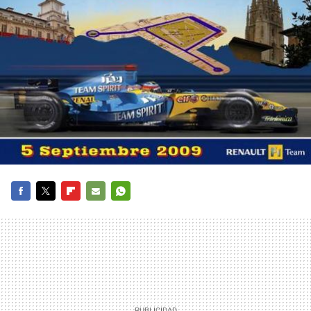
FACEBOOK
TWITTER
FLIPBOARD
E-
WHATSAPP
MAIL